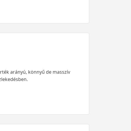
-érték arányú, könnyű de masszív
özlekedésben.