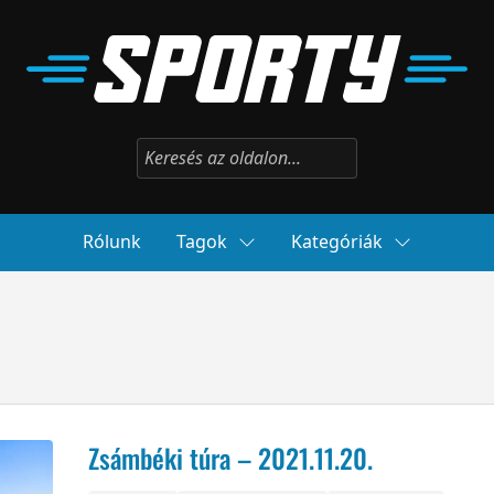
Rólunk
Tagok
Kategóriák
Zsámbéki túra – 2021.11.20.