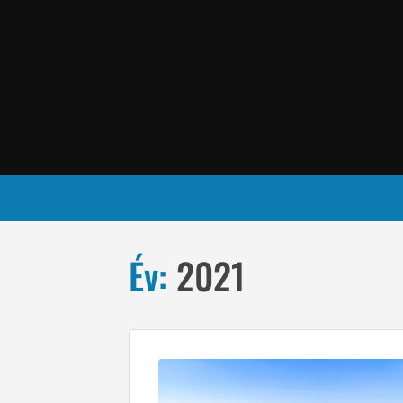
Év:
2021