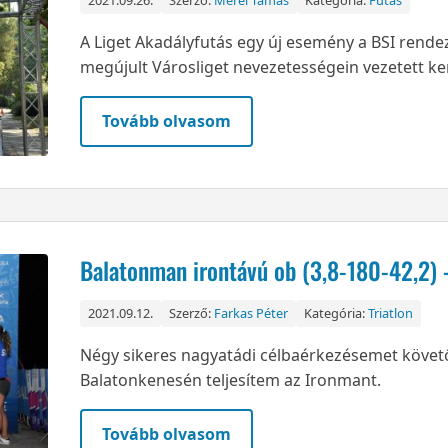
2021.09.26.
Szerző:
Mérei Tamás
Kategória:
Futás
A Liget Akadályfutás egy új esemény a BSI rende
megújult Városliget nevezetességein vezetett ke
Tovább olvasom
Balatonman irontávú ob (3,8-180-42,2) 
2021.09.12.
Szerző:
Farkas Péter
Kategória:
Triatlon
Négy sikeres nagyatádi célbaérkezésemet követ
Balatonkenesén teljesítem az Ironmant.
Tovább olvasom