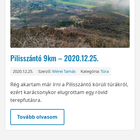
Pilisszántó 9km – 2020.12.25.
2020.12.25.
Szerző:
Mérei Tamás
Kategória:
Túra
Rég akartam már írni a Pilisszántó körüli túrákról,
ezért karácsonykor elugrottam egy rövid
terepfutásra.
Tovább olvasom