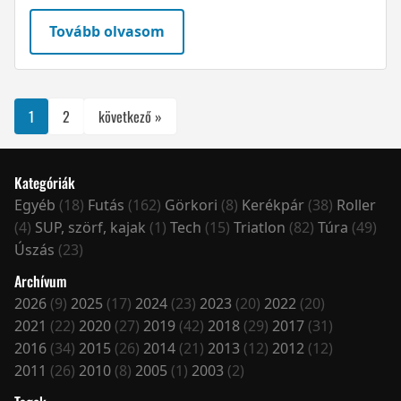
Tovább olvasom
1
2
következő »
Kategóriák
Egyéb
(18)
Futás
(162)
Görkori
(8)
Kerékpár
(38)
Roller
(4)
SUP, szörf, kajak
(1)
Tech
(15)
Triatlon
(82)
Túra
(49)
Úszás
(23)
Archívum
2026
(9)
2025
(17)
2024
(23)
2023
(20)
2022
(20)
2021
(22)
2020
(27)
2019
(42)
2018
(29)
2017
(31)
2016
(34)
2015
(26)
2014
(21)
2013
(12)
2012
(12)
2011
(26)
2010
(8)
2005
(1)
2003
(2)