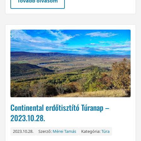
Tovább olvasom
Continental erdőtisztító Túranap –
2023.10.28.
2023.10.28.
Szerző:
Mérei Tamás
Kategória:
Túra