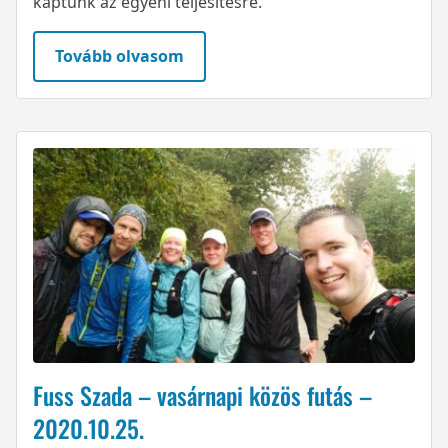
kaptunk az egyéni teljesítésre.
Tovább olvasom
Fuss Szada – vasárnapi közös futás –
2020.10.25.