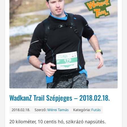
WadkanZ Trail Szépjeges – 2018.02.18.
2018.02.18.
Szerző:
Mérei Tamás
Kategória:
Futás
20 kilométer, 10 centis hó, szikrázó napsütés.