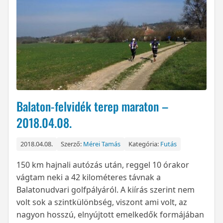
Balaton-felvidék terep maraton –
2018.04.08.
2018.04.08.
Szerző:
Mérei Tamás
Kategória:
Futás
150 km hajnali autózás után, reggel 10 órakor
vágtam neki a 42 kilométeres távnak a
Balatonudvari golfpályáról. A kiírás szerint nem
volt sok a szintkülönbség, viszont ami volt, az
nagyon hosszú, elnyújtott emelkedők formájában