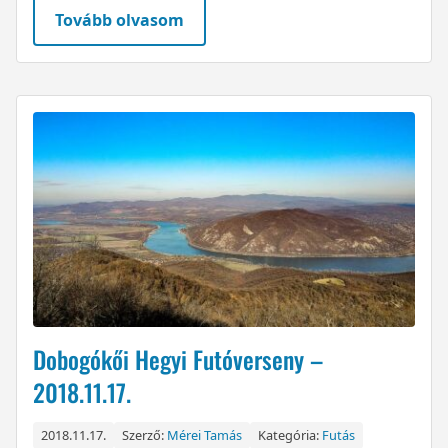
Tovább olvasom
Dobogókői Hegyi Futóverseny –
2018.11.17.
2018.11.17.
Szerző:
Mérei Tamás
Kategória:
Futás