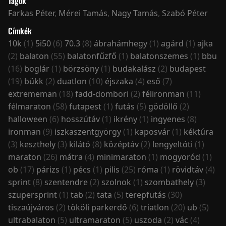
Tagok
Farkas Péter
,
Mérei Tamás
,
Nagy Tamás
,
Szabó Péter
Címkék
10k
(1)
5i50
(6)
70.3
(8)
ábrahámhegy
(1)
agárd
(1)
ajka
(2)
balaton
(55)
balatonfűzfő
(1)
balatonszemes
(1)
bbu
(16)
boglár
(1)
börzsöny
(1)
budakalász
(2)
budapest
(19)
bükk
(2)
duatlon
(10)
éjszaka
(4)
eső
(7)
extrememan
(18)
fadd-dombori
(2)
félironman
(11)
félmaraton
(58)
futapest
(1)
futás
(5)
gödöllő
(2)
halloween
(6)
hosszútáv
(1)
ikrény
(1)
ingyenes
(8)
ironman
(9)
iszkaszentgyörgy
(1)
kaposvár
(1)
kéktúra
(3)
keszthely
(3)
kilátó
(8)
középtáv
(2)
lengyeltóti
(1)
maraton
(26)
mátra
(4)
minimaraton
(1)
mogyoród
(1)
ob
(17)
párizs
(1)
pécs
(1)
pilis
(25)
róma
(1)
rövidtáv
(4)
sprint
(8)
szentendre
(2)
szolnok
(1)
szombathely
(3)
szupersprint
(1)
tab
(2)
tata
(5)
terepfutás
(30)
tiszaújváros
(2)
tököli parkerdő
(6)
triatlon
(20)
ub
(5)
ultrabalaton
(5)
ultramaraton
(5)
uszoda
(2)
vác
(4)