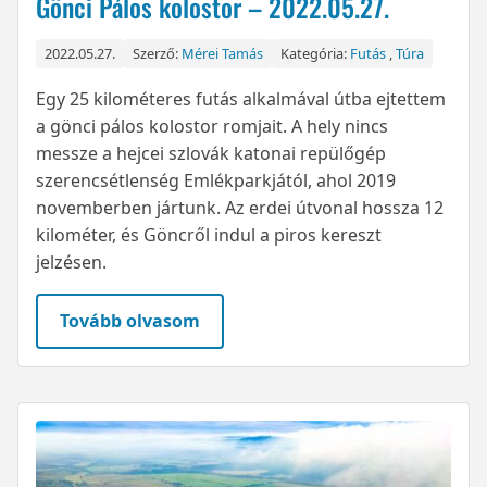
Gönci Pálos kolostor – 2022.05.27.
2022.05.27.
Szerző:
Mérei Tamás
Kategória:
Futás
,
Túra
Egy 25 kilométeres futás alkalmával útba ejtettem
a gönci pálos kolostor romjait. A hely nincs
messze a hejcei szlovák katonai repülőgép
szerencsétlenség Emlékparkjától, ahol 2019
novemberben jártunk. Az erdei útvonal hossza 12
kilométer, és Göncről indul a piros kereszt
jelzésen.
Tovább olvasom