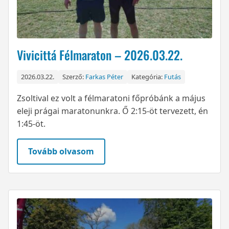
Vivicittá Félmaraton – 2026.03.22.
2026.03.22.
Szerző:
Farkas Péter
Kategória:
Futás
Zsoltival ez volt a félmaratoni főpróbánk a május
eleji prágai maratonunkra. Ő 2:15-öt tervezett, én
1:45-öt.
Tovább olvasom