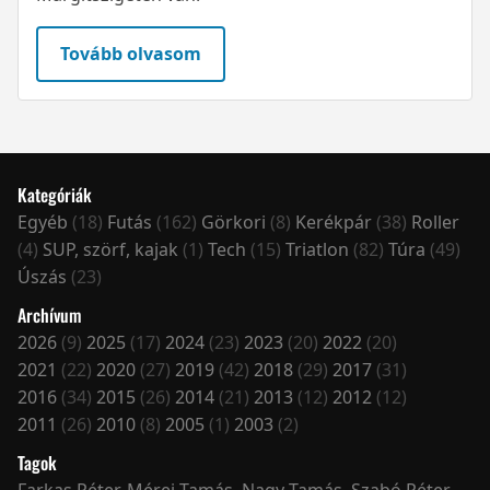
Tovább olvasom
Kategóriák
Egyéb
(18)
Futás
(162)
Görkori
(8)
Kerékpár
(38)
Roller
(4)
SUP, szörf, kajak
(1)
Tech
(15)
Triatlon
(82)
Túra
(49)
Úszás
(23)
Archívum
2026
(9)
2025
(17)
2024
(23)
2023
(20)
2022
(20)
2021
(22)
2020
(27)
2019
(42)
2018
(29)
2017
(31)
2016
(34)
2015
(26)
2014
(21)
2013
(12)
2012
(12)
2011
(26)
2010
(8)
2005
(1)
2003
(2)
Tagok
Farkas Péter
,
Mérei Tamás
,
Nagy Tamás
,
Szabó Péter