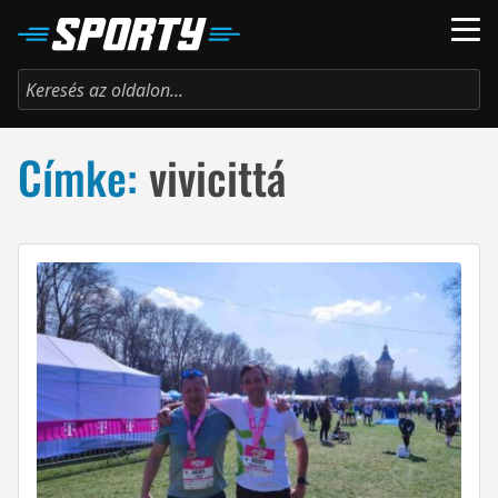
Címke:
vivicittá