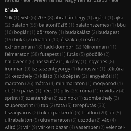
Címkék
10k
(1)
5i50
(6)
70.3
(8)
ábrahámhegy
(1)
agárd
(1)
ajka
(2)
balaton
(55)
balatonfűzfő
(1)
balatonszemes
(1)
bbu
(16)
boglár
(1)
börzsöny
(1)
budakalász
(2)
budapest
(19)
bükk
(2)
duatlon
(10)
éjszaka
(4)
eső
(7)
extrememan
(18)
fadd-dombori
(2)
félironman
(11)
félmaraton
(58)
futapest
(1)
futás
(5)
gödöllő
(2)
halloween
(6)
hosszútáv
(1)
ikrény
(1)
ingyenes
(8)
ironman
(9)
iszkaszentgyörgy
(1)
kaposvár
(1)
kéktúra
(3)
keszthely
(3)
kilátó
(8)
középtáv
(2)
lengyeltóti
(1)
maraton
(26)
mátra
(4)
minimaraton
(1)
mogyoród
(1)
ob
(17)
párizs
(1)
pécs
(1)
pilis
(25)
róma
(1)
rövidtáv
(4)
sprint
(8)
szentendre
(2)
szolnok
(1)
szombathely
(3)
szupersprint
(1)
tab
(2)
tata
(5)
terepfutás
(30)
tiszaújváros
(2)
tököli parkerdő
(6)
triatlon
(20)
ub
(5)
ultrabalaton
(5)
ultramaraton
(5)
uszoda
(2)
vác
(4)
váltó
(2)
vár
(9)
várkert bazár
(4)
vasember
(2)
velencei-