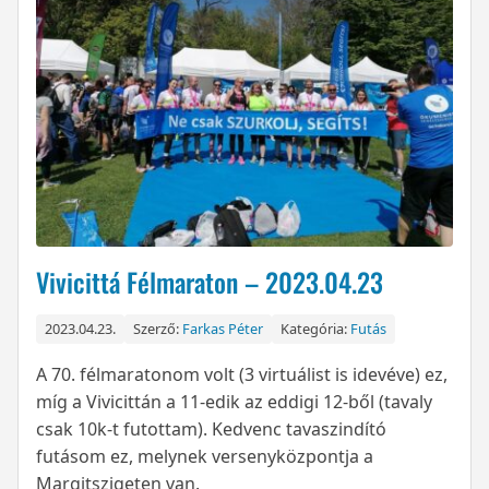
Vivicittá Félmaraton – 2023.04.23
2023.04.23.
Szerző:
Farkas Péter
Kategória:
Futás
A 70. félmaratonom volt (3 virtuálist is idevéve) ez,
míg a Vivicittán a 11-edik az eddigi 12-ből (tavaly
csak 10k-t futottam). Kedvenc tavaszindító
futásom ez, melynek versenyközpontja a
Margitszigeten van.