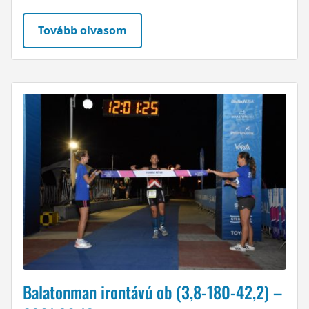
Tovább olvasom
Balatonman irontávú ob (3,8-180-42,2) –