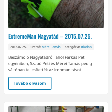
ExtremeMan Nagyatád – 2015.07.25.
2015.07.25.
Szerző:
Mérei Tamás
Kategória:
Triatlon
Beszámoló Nagyatádról, ahol Farkas Peti
egyéniben, Szabó Peti és Mérei Tamás pedig
váltóban teljesítették az ironman távot.
Tovább olvasom