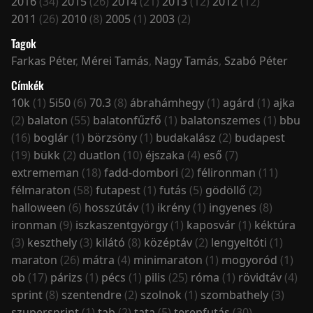
2016
(34)
2015
(26)
2014
(21)
2013
(12)
2012
(12)
2011
(26)
2010
(8)
2005
(1)
2003
(2)
Tagok
Farkas Péter
,
Mérei Tamás
,
Nagy Tamás
,
Szabó Péter
Címkék
10k
(1)
5i50
(6)
70.3
(8)
ábrahámhegy
(1)
agárd
(1)
ajka
(2)
balaton
(55)
balatonfűzfő
(1)
balatonszemes
(1)
bbu
(16)
boglár
(1)
börzsöny
(1)
budakalász
(2)
budapest
(19)
bükk
(2)
duatlon
(10)
éjszaka
(4)
eső
(7)
extrememan
(18)
fadd-dombori
(2)
félironman
(11)
félmaraton
(58)
futapest
(1)
futás
(5)
gödöllő
(2)
halloween
(6)
hosszútáv
(1)
ikrény
(1)
ingyenes
(8)
ironman
(9)
iszkaszentgyörgy
(1)
kaposvár
(1)
kéktúra
(3)
keszthely
(3)
kilátó
(8)
középtáv
(2)
lengyeltóti
(1)
maraton
(26)
mátra
(4)
minimaraton
(1)
mogyoród
(1)
ob
(17)
párizs
(1)
pécs
(1)
pilis
(25)
róma
(1)
rövidtáv
(4)
sprint
(8)
szentendre
(2)
szolnok
(1)
szombathely
(3)
szupersprint
(1)
tab
(2)
tata
(5)
terepfutás
(30)