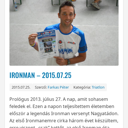
IRONMAN – 2015.07.25
2015.07.25.
Szerző:
Farkas Péter
Kategória:
Triatlon
Prológus 2013. július 27. A nap, amit sohasem
feledek el. Ezen a napon teljesítettem életemben
először a legendás Ironman versenyt Nagyatádon.
Az első Ironmanemre cirka három évet készültem,
erre viszont „csak” kettőt, az első Ironman óta