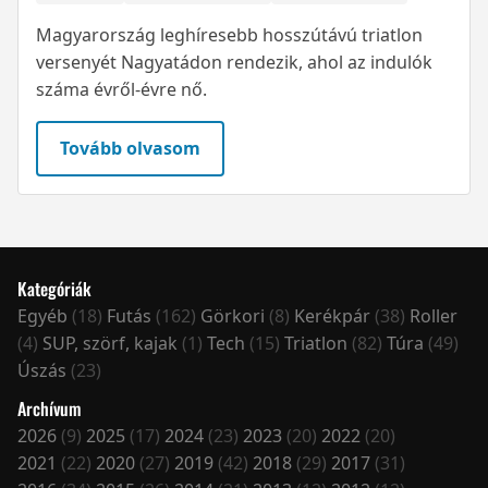
Magyarország leghíresebb hosszútávú triatlon
versenyét Nagyatádon rendezik, ahol az indulók
száma évről-évre nő.
Tovább olvasom
Kategóriák
Egyéb
(18)
Futás
(162)
Görkori
(8)
Kerékpár
(38)
Roller
(4)
SUP, szörf, kajak
(1)
Tech
(15)
Triatlon
(82)
Túra
(49)
Úszás
(23)
Archívum
2026
(9)
2025
(17)
2024
(23)
2023
(20)
2022
(20)
2021
(22)
2020
(27)
2019
(42)
2018
(29)
2017
(31)