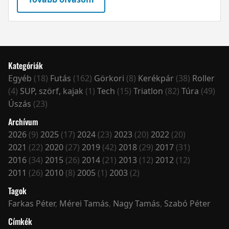
Kategóriák
Egyéb
(18)
Futás
(162)
Görkori
(8)
Kerékpár
(38)
Roller
(4)
SUP, szörf, kajak
(1)
Tech
(15)
Triatlon
(82)
Túra
(49)
Úszás
(23)
Archívum
2026
(9)
2025
(17)
2024
(23)
2023
(20)
2022
(20)
2021
(22)
2020
(27)
2019
(42)
2018
(29)
2017
(31)
2016
(34)
2015
(26)
2014
(21)
2013
(12)
2012
(12)
2011
(26)
2010
(8)
2005
(1)
2003
(2)
Tagok
Farkas Péter
,
Mérei Tamás
,
Nagy Tamás
,
Szabó Péter
Címkék