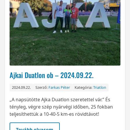
Ajkai Duatlon ob – 2024.09.22.
2024.09.22.
Szerző:
Farkas Péter
Kategória:
Triatlon
„A napsütötte Ajka Duatlon szeretettel vár.” És
tényleg, végre szép nyárvégi időben, 25 fokban
teljesíthettük a 10-40-5 km-es rövidtávot!
Tovább olvasom