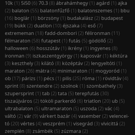
10k
(1)
5i50
(6)
70.3
(8)
ábrahámhegy
(1)
agárd
(1)
ajka
(2)
balaton
(55)
balatonfűzfő
(1)
balatonszemes
(1)
bbu
(16)
boglár
(1)
börzsöny
(1)
budakalász
(2)
budapest
(19)
bükk
(2)
duatlon
(10)
éjszaka
(4)
eső
(7)
extrememan
(18)
fadd-dombori
(2)
félironman
(11)
félmaraton
(58)
futapest
(1)
futás
(5)
gödöllő
(2)
halloween
(6)
hosszútáv
(1)
ikrény
(1)
ingyenes
(8)
ironman
(9)
iszkaszentgyörgy
(1)
kaposvár
(1)
kéktúra
(3)
keszthely
(3)
kilátó
(8)
középtáv
(2)
lengyeltóti
(1)
maraton
(26)
mátra
(4)
minimaraton
(1)
mogyoród
(1)
ob
(17)
párizs
(1)
pécs
(1)
pilis
(25)
róma
(1)
rövidtáv
(4)
sprint
(8)
szentendre
(2)
szolnok
(1)
szombathely
(3)
szupersprint
(1)
tab
(2)
tata
(5)
terepfutás
(30)
tiszaújváros
(2)
tököli parkerdő
(6)
triatlon
(20)
ub
(5)
ultrabalaton
(5)
ultramaraton
(5)
uszoda
(2)
vác
(4)
váltó
(2)
vár
(9)
várkert bazár
(4)
vasember
(2)
velencei-
tó
(20)
vértes
(4)
veszprém
(1)
visegrád
(3)
vivicittá
(2)
zemplén
(8)
zsámbék
(5)
zúzmara
(2)