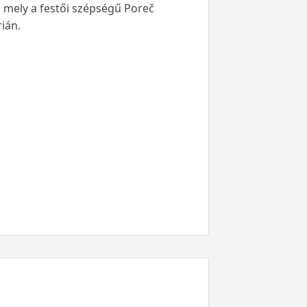
 mely a festői szépségű Poreč
ián.