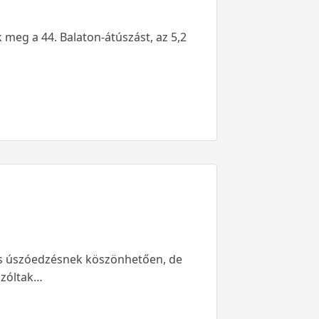
 meg a 44. Balaton-átúszást, az 5,2
-s úszóedzésnek köszönhetően, de
szóltak…