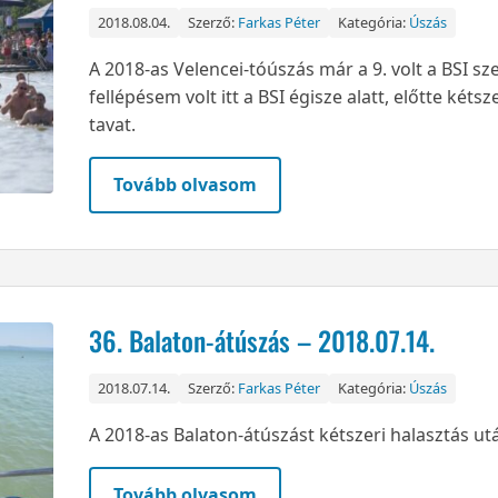
2018.08.04.
Szerző:
Farkas Péter
Kategória:
Úszás
A 2018-as Velencei-tóúszás már a 9. volt a BSI s
fellépésem volt itt a BSI égisze alatt, előtte kéts
tavat.
Tovább olvasom
36. Balaton-átúszás – 2018.07.14.
2018.07.14.
Szerző:
Farkas Péter
Kategória:
Úszás
A 2018-as Balaton-átúszást kétszeri halasztás utá
Tovább olvasom