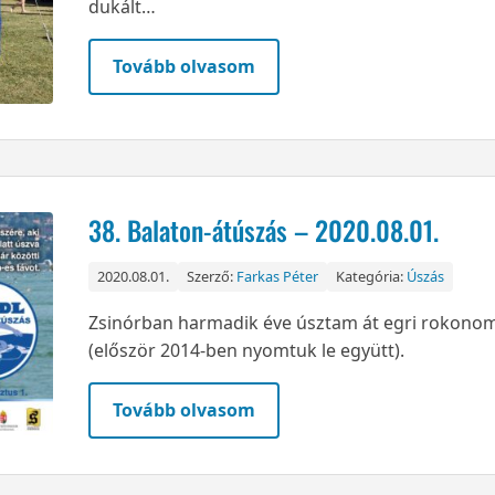
dukált…
Tovább olvasom
38. Balaton-átúszás – 2020.08.01.
2020.08.01.
Szerző:
Farkas Péter
Kategória:
Úszás
Zsinórban harmadik éve úsztam át egri rokonom
(először 2014-ben nyomtuk le együtt).
Tovább olvasom