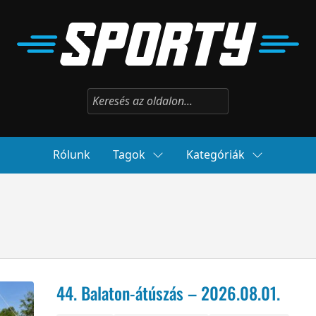
Rólunk
Tagok
Kategóriák
44. Balaton-átúszás – 2026.08.01.