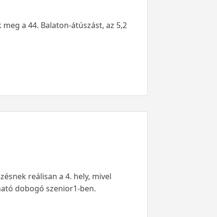
 meg a 44. Balaton-átúszást, az 5,2
zésnek reálisan a 4. hely, mivel
árható dobogó szenior1-ben.