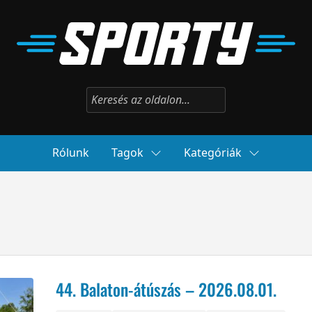
Rólunk
Tagok
Kategóriák
44. Balaton-átúszás – 2026.08.01.