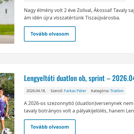
Nagy élmény volt 2 éve Zolival, Ákossal! Tavaly s
ám idén újra visszatértünk Tiszaújvárosba.
Tovább olvasom
Lengyeltóti duatlon ob, sprint – 2026.0
2026.04.18.
Szerző:
Farkas Péter
Kategória:
Triatlon
A 2026-os szezonnyitó (duatlon)versenynek nem 
tavaly botrányos volt a pályakijelölés, hanem Len
Tovább olvasom