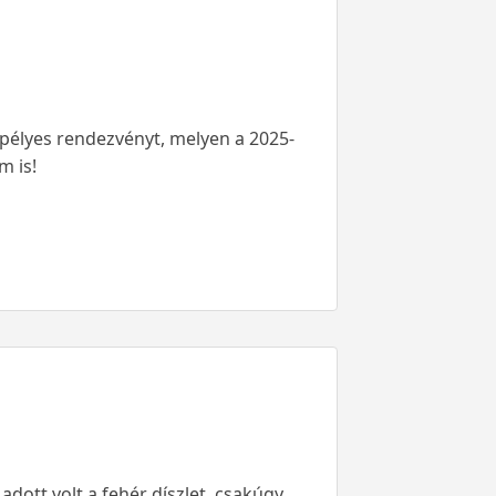
pélyes rendezvényt, melyen a 2025-
m is!
dott volt a fehér díszlet, csakúgy,