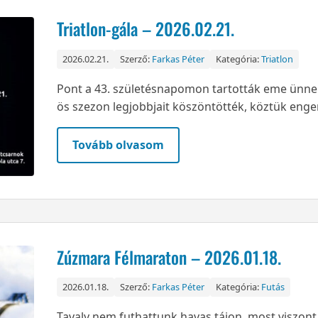
Triatlon-gála – 2026.02.21.
2026.02.21.
Szerző:
Farkas Péter
Kategória:
Triatlon
Pont a 43. születésnapomon tartották eme ünne
ös szezon legjobbjait köszöntötték, köztük enge
Tovább olvasom
Zúzmara Félmaraton – 2026.01.18.
2026.01.18.
Szerző:
Farkas Péter
Kategória:
Futás
Tavaly nem futhattunk havas tájon, most viszont a