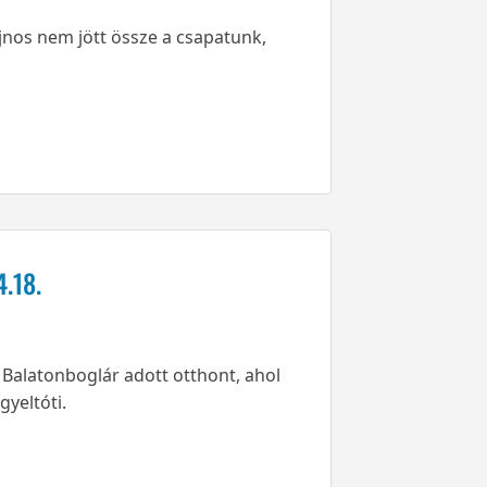
ajnos nem jött össze a csapatunk,
4.18.
Balatonboglár adott otthont, ahol
gyeltóti.