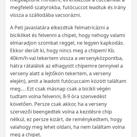
megfelelő szatyrokba, futócuccot leadtuk és irány
vissza a szállodába vacsorázni.
A Peti javaslatára elkezdtük felmatricázni a
bicikliket és felvenni a chipet, hogy nehogy valami
elmaradjon szombat reggel, ne legyen kapkodás.
Ekkor derült ki, hogy nincs meg a chipem! Kb.
40km/h-val tekertem vissza a versenyközpontba,
hátra rátalálok az elhagyott chipemre (ennyivel a
verseny alatt a lejtőkön tekertem, a verseny
elején), amit a leadott futócuccaim között találtam
meg…. Ezt csak másnap csak a bicikli végén
tudtam volna felvenni, 8-9 óra szenvedést
követően. Persze csak akkor, ha a verseny
szervezői beengedtek volna a kezdésre chip
nélkül, ez persze kizárt, de reménykedtem, hogy
valahogy meg lehet oldani, ha nem találtam volna
meg a chipet.