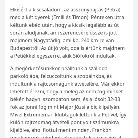
Elkísért a kiscsaládom, az asszonypajtás (Petra)
meg a két gyerek (Emili és Timon). Pénteken útra
kéltünk ebéd után, hogy a kicsik legalább az út
során aludjanak, ami szerencsére össze is jött
majdnem Nagyatádig, ami kb. 240 km-re van
Budapesttől. Az út jó volt, oda is értünk majdnem
a Petiékkel egyszerre, akik Siófokról indultak.
A megérkezésünkkor beálltunk a szálloda
parkolójába, felcuccoltunk a szobáinkba, és
indultunk a rajtcsomagunk átvételére. Már ekkor
lehetett érezni, hogy a meleg az nem fog minket
békén hagyni szombaton sem, és a jósolt 32-33
fok az jönni fog mint Major Józsi a biciklipályán.
Mivel Extrememan klubtagok lettünk a Petivel, így
külön rajtcsomag átvételi pont volt számunkra
kijelölve, ahol flottul ment minden. Frankón
megkaptunk mindent, elrendeztük a cuccainkat a