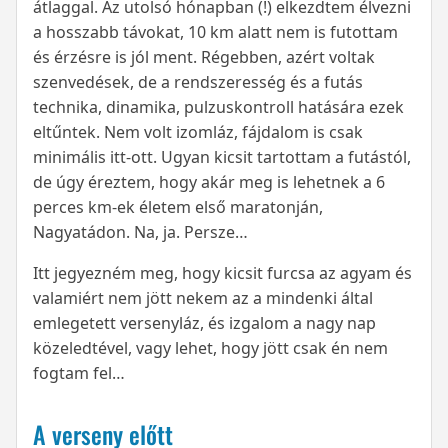
átlaggal. Az utolsó hónapban (!) elkezdtem élvezni
a hosszabb távokat, 10 km alatt nem is futottam
és érzésre is jól ment. Régebben, azért voltak
szenvedések, de a rendszeresség és a futás
technika, dinamika, pulzuskontroll hatására ezek
eltűntek. Nem volt izomláz, fájdalom is csak
minimális itt-ott. Ugyan kicsit tartottam a futástól,
de úgy éreztem, hogy akár meg is lehetnek a 6
perces km-ek életem első maratonján,
Nagyatádon. Na, ja. Persze…
Itt jegyezném meg, hogy kicsit furcsa az agyam és
valamiért nem jött nekem az a mindenki által
emlegetett versenyláz, és izgalom a nagy nap
közeledtével, vagy lehet, hogy jött csak én nem
fogtam fel…
A verseny előtt