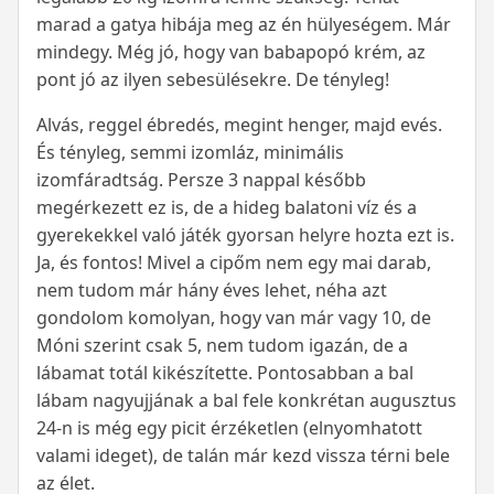
marad a gatya hibája meg az én hülyeségem. Már
mindegy. Még jó, hogy van babapopó krém, az
pont jó az ilyen sebesülésekre. De tényleg!
Alvás, reggel ébredés, megint henger, majd evés.
És tényleg, semmi izomláz, minimális
izomfáradtság. Persze 3 nappal később
megérkezett ez is, de a hideg balatoni víz és a
gyerekekkel való játék gyorsan helyre hozta ezt is.
Ja, és fontos! Mivel a cipőm nem egy mai darab,
nem tudom már hány éves lehet, néha azt
gondolom komolyan, hogy van már vagy 10, de
Móni szerint csak 5, nem tudom igazán, de a
lábamat totál kikészítette. Pontosabban a bal
lábam nagyujjának a bal fele konkrétan augusztus
24-n is még egy picit érzéketlen (elnyomhatott
valami ideget), de talán már kezd vissza térni bele
az élet.