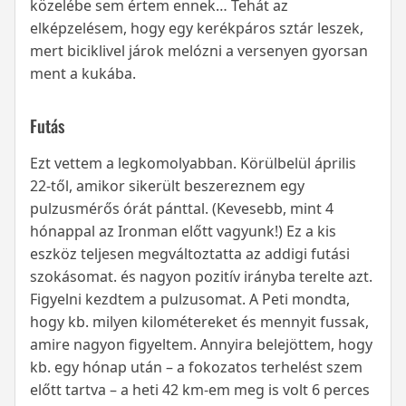
közelébe sem értem ennek… Tehát az
elképzelésem, hogy egy kerékpáros sztár leszek,
mert biciklivel járok melózni a versenyen gyorsan
ment a kukába.
Futás
Ezt vettem a legkomolyabban. Körülbelül április
22-től, amikor sikerült beszereznem egy
pulzusmérős órát pánttal. (Kevesebb, mint 4
hónappal az Ironman előtt vagyunk!) Ez a kis
eszköz teljesen megváltoztatta az addigi futási
szokásomat. és nagyon pozitív irányba terelte azt.
Figyelni kezdtem a pulzusomat. A Peti mondta,
hogy kb. milyen kilométereket és mennyit fussak,
amire nagyon figyeltem. Annyira belejöttem, hogy
kb. egy hónap után – a fokozatos terhelést szem
előtt tartva – a heti 42 km-em meg is volt 6 perces