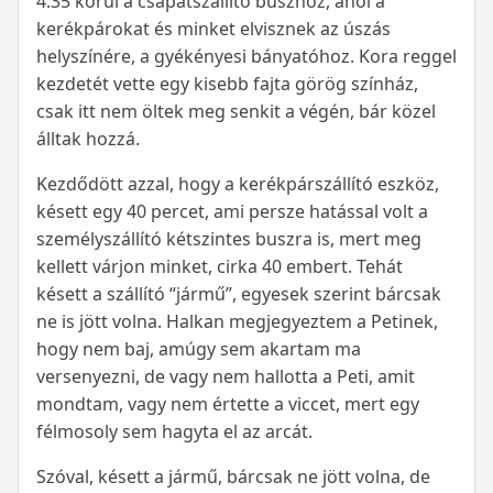
4.35 körül a csapatszállító buszhoz, ahol a
kerékpárokat és minket elvisznek az úszás
helyszínére, a gyékényesi bányatóhoz. Kora reggel
kezdetét vette egy kisebb fajta görög színház,
csak itt nem öltek meg senkit a végén, bár közel
álltak hozzá.
Kezdődött azzal, hogy a kerékpárszállító eszköz,
késett egy 40 percet, ami persze hatással volt a
személyszállító kétszintes buszra is, mert meg
kellett várjon minket, cirka 40 embert. Tehát
késett a szállító “jármű”, egyesek szerint bárcsak
ne is jött volna. Halkan megjegyeztem a Petinek,
hogy nem baj, amúgy sem akartam ma
versenyezni, de vagy nem hallotta a Peti, amit
mondtam, vagy nem értette a viccet, mert egy
félmosoly sem hagyta el az arcát.
Szóval, késett a jármű, bárcsak ne jött volna, de