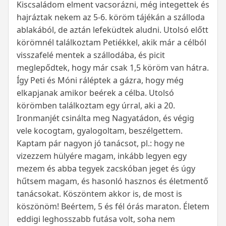
Kiscsaládom elment vacsorázni, még integettek és
hajráztak nekem az 5-6. köröm tájékán a szálloda
ablakából, de aztán lefeküdtek aludni. Utolsó előtt
körömnél találkoztam Petiékkel, akik már a célból
visszafelé mentek a szállodába, és picit
meglepődtek, hogy már csak 1,5 köröm van hátra.
Így Peti és Móni ráléptek a gázra, hogy még
elkapjanak amikor beérek a célba. Utolsó
körömben találkoztam egy úrral, aki a 20.
Ironmanjét csinálta meg Nagyatádon, és végig
vele kocogtam, gyalogoltam, beszélgettem.
Kaptam pár nagyon jó tanácsot, pl.: hogy ne
vizezzem hülyére magam, inkább legyen egy
mezem és abba tegyek zacskóban jeget és úgy
hűtsem magam, és hasonló hasznos és életmentő
tanácsokat. Köszöntem akkor is, de most is
köszönöm! Beértem, 5 és fél órás maraton. Életem
eddigi leghosszabb futása volt, soha nem