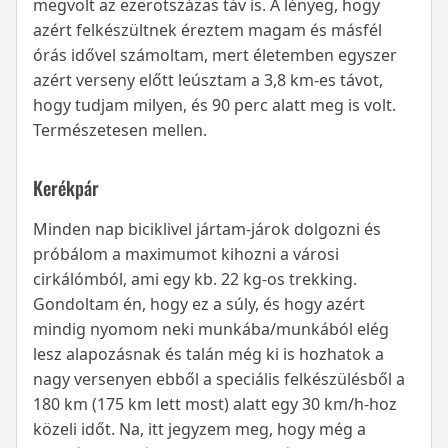
megvolt az ezerötszázas táv is. A lényeg, hogy
azért felkészültnek éreztem magam és másfél
órás idővel számoltam, mert életemben egyszer
azért verseny előtt leúsztam a 3,8 km-es távot,
hogy tudjam milyen, és 90 perc alatt meg is volt.
Természetesen mellen.
Kerékpár
Minden nap biciklivel jártam-járok dolgozni és
próbálom a maximumot kihozni a városi
cirkálómból, ami egy kb. 22 kg-os trekking.
Gondoltam én, hogy ez a súly, és hogy azért
mindig nyomom neki munkába/munkából elég
lesz alapozásnak és talán még ki is hozhatok a
nagy versenyen ebből a speciális felkészülésből a
180 km (175 km lett most) alatt egy 30 km/h-hoz
közeli időt. Na, itt jegyzem meg, hogy még a