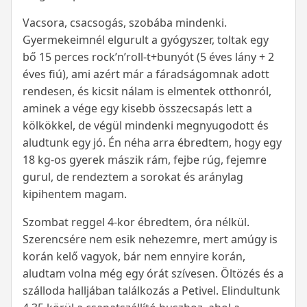
Vacsora, csacsogás, szobába mindenki.
Gyermekeimnél elgurult a gyógyszer, toltak egy
bő 15 perces rock’n’roll-t+bunyót (5 éves lány + 2
éves fiú), ami azért már a fáradságomnak adott
rendesen, és kicsit nálam is elmentek otthonról,
aminek a vége egy kisebb összecsapás lett a
kölkökkel, de végül mindenki megnyugodott és
aludtunk egy jó. Én néha arra ébredtem, hogy egy
18 kg-os gyerek mászik rám, fejbe rúg, fejemre
gurul, de rendeztem a sorokat és aránylag
kipihentem magam.
Szombat reggel 4-kor ébredtem, óra nélkül.
Szerencsére nem esik nehezemre, mert amúgy is
korán kelő vagyok, bár nem ennyire korán,
aludtam volna még egy órát szívesen. Öltözés és a
szálloda halljában találkozás a Petivel. Elindultunk