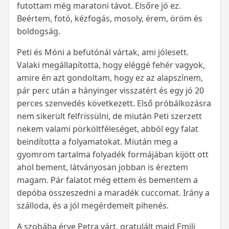
futottam még maratoni távot. Elsőre jó ez.
Beértem, fotó, kézfogás, mosoly, érem, öröm és
boldogság.
Peti és Móni a befutónál vártak, ami jólesett.
Valaki megállapította, hogy eléggé fehér vagyok,
amire én azt gondoltam, hogy ez az alapszínem,
pár perc után a hányinger visszatért és egy jó 20
perces szenvedés következett. Első próbálkozásra
nem sikerült felfrissülni, de miután Peti szerzett
nekem valami pörköltféleséget, abból egy falat
beindította a folyamatokat. Miután meg a
gyomrom tartalma folyadék formájában kijött ott
ahol bement, látványosan jobban is éreztem
magam. Pár falatot még ettem és bementem a
depóba összeszedni a maradék cuccomat. Irány a
szálloda, és a jól megérdemelt pihenés.
A szobába érve Petra várt, gratulált majd Emili