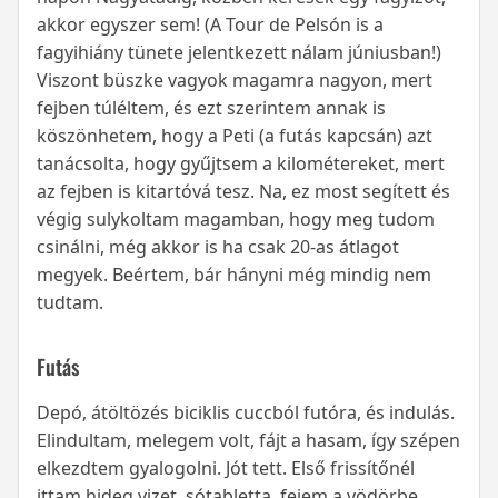
akkor egyszer sem! (A Tour de Pelsón is a
fagyihiány tünete jelentkezett nálam júniusban!)
Viszont büszke vagyok magamra nagyon, mert
fejben túléltem, és ezt szerintem annak is
köszönhetem, hogy a Peti (a futás kapcsán) azt
tanácsolta, hogy gyűjtsem a kilométereket, mert
az fejben is kitartóvá tesz. Na, ez most segített és
végig sulykoltam magamban, hogy meg tudom
csinálni, még akkor is ha csak 20-as átlagot
megyek. Beértem, bár hányni még mindig nem
tudtam.
Futás
Depó, átöltözés biciklis cuccból futóra, és indulás.
Elindultam, melegem volt, fájt a hasam, így szépen
elkezdtem gyalogolni. Jót tett. Első frissítőnél
ittam hideg vizet, sótabletta, fejem a vödörbe.