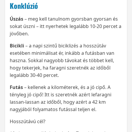
Konklúzió
Úszás
– meg kell tanulnom gyorsban gyorsan és
sokat úszni – itt nyerhetek legalább 10-20 percet a
jövőben.
Bicikli
– a napi szintű biciklizés a hosszútáv
esetében minimálisat ér, inkább a futásban van
haszna. Sokkal nagyobb távokat és többet kell,
hogy tekerjek, ha faragni szeretnék az időből
legalább 30-40 percet.
Futás
– kellenek a kilométerek, és a jó cipő. A
tényleg jó cipő! Itt is szeretnék azért lefaragni
lassan-lassan az időből, hogy azért a 42 km
nagyjából folyamatos futással teljen el.
Hosszútávú cél?