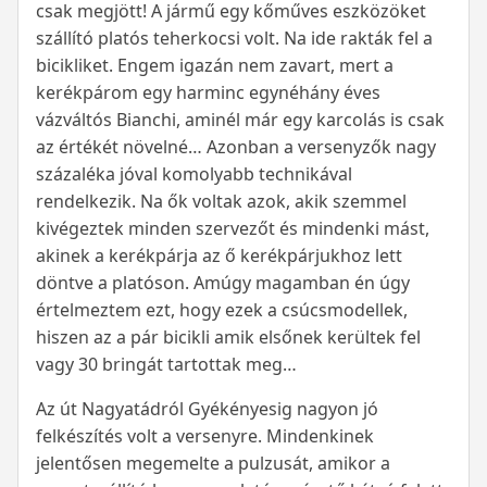
csak megjött! A jármű egy kőműves eszközöket
szállító platós teherkocsi volt. Na ide rakták fel a
bicikliket. Engem igazán nem zavart, mert a
kerékpárom egy harminc egynéhány éves
vázváltós Bianchi, aminél már egy karcolás is csak
az értékét növelné… Azonban a versenyzők nagy
százaléka jóval komolyabb technikával
rendelkezik. Na ők voltak azok, akik szemmel
kivégeztek minden szervezőt és mindenki mást,
akinek a kerékpárja az ő kerékpárjukhoz lett
döntve a platóson. Amúgy magamban én úgy
értelmeztem ezt, hogy ezek a csúcsmodellek,
hiszen az a pár bicikli amik elsőnek kerültek fel
vagy 30 bringát tartottak meg…
Az út Nagyatádról Gyékényesig nagyon jó
felkészítés volt a versenyre. Mindenkinek
jelentősen megemelte a pulzusát, amikor a