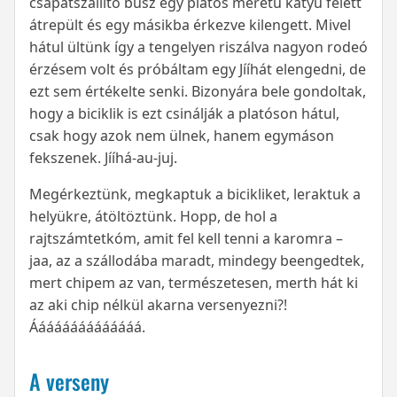
csapatszállító busz egy platós méretű kátyú felett
átrepült és egy másikba érkezve kilengett. Mivel
hátul ültünk így a tengelyen riszálva nagyon rodeó
érzésem volt és próbáltam egy Jííhát elengedni, de
ezt sem értékelte senki. Bizonyára bele gondoltak,
hogy a biciklik is ezt csinálják a platóson hátul,
csak hogy azok nem ülnek, hanem egymáson
fekszenek. Jííhá-au-juj.
Megérkeztünk, megkaptuk a bicikliket, leraktuk a
helyükre, átöltöztünk. Hopp, de hol a
rajtszámtetkóm, amit fel kell tenni a karomra –
jaa, az a szállodába maradt, mindegy beengedtek,
mert chipem az van, természetesen, merth hát ki
az aki chip nélkül akarna versenyezni?!
Áááááááááááááá.
A verseny