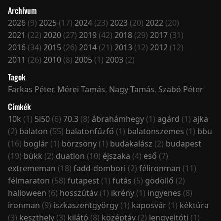
Archívum
2026
(9)
2025
(17)
2024
(23)
2023
(20)
2022
(20)
2021
(22)
2020
(27)
2019
(42)
2018
(29)
2017
(31)
2016
(34)
2015
(26)
2014
(21)
2013
(12)
2012
(12)
2011
(26)
2010
(8)
2005
(1)
2003
(2)
Tagok
Farkas Péter
,
Mérei Tamás
,
Nagy Tamás
,
Szabó Péter
Címkék
10k
(1)
5i50
(6)
70.3
(8)
ábrahámhegy
(1)
agárd
(1)
ajka
(2)
balaton
(55)
balatonfűzfő
(1)
balatonszemes
(1)
bbu
(16)
boglár
(1)
börzsöny
(1)
budakalász
(2)
budapest
(19)
bükk
(2)
duatlon
(10)
éjszaka
(4)
eső
(7)
extrememan
(18)
fadd-dombori
(2)
félironman
(11)
félmaraton
(58)
futapest
(1)
futás
(5)
gödöllő
(2)
halloween
(6)
hosszútáv
(1)
ikrény
(1)
ingyenes
(8)
ironman
(9)
iszkaszentgyörgy
(1)
kaposvár
(1)
kéktúra
(3)
keszthely
(3)
kilátó
(8)
középtáv
(2)
lengyeltóti
(1)