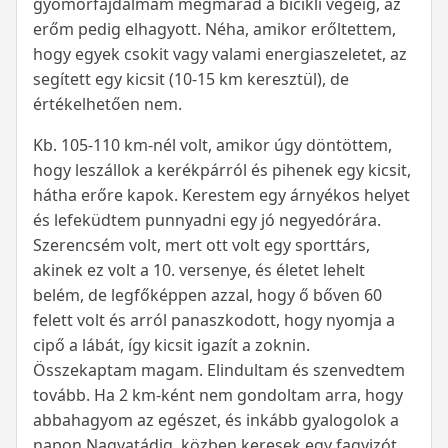
gyomorfájdalmam megmarad a bicikli végéig, az
erőm pedig elhagyott. Néha, amikor erőltettem,
hogy egyek csokit vagy valami energiaszeletet, az
segített egy kicsit (10-15 km keresztül), de
értékelhetően nem.
Kb. 105-110 km-nél volt, amikor úgy döntöttem,
hogy leszállok a kerékpárról és pihenek egy kicsit,
hátha erőre kapok. Kerestem egy árnyékos helyet
és lefeküdtem punnyadni egy jó negyedórára.
Szerencsém volt, mert ott volt egy sporttárs,
akinek ez volt a 10. versenye, és életet lehelt
belém, de legfőképpen azzal, hogy ő bőven 60
felett volt és arról panaszkodott, hogy nyomja a
cipő a lábát, így kicsit igazít a zoknin.
Összekaptam magam. Elindultam és szenvedtem
tovább. Ha 2 km-ként nem gondoltam arra, hogy
abbahagyom az egészet, és inkább gyalogolok a
napon Nagyatádig, közben keresek egy fagyizót,