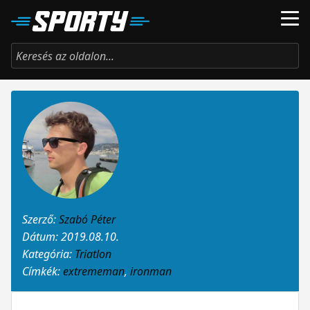
Szerző:
Szabó Péter
Dátum: 2019.08.10.
Kategória:
Triatlon
Címkék:
extrememan
,
ironman