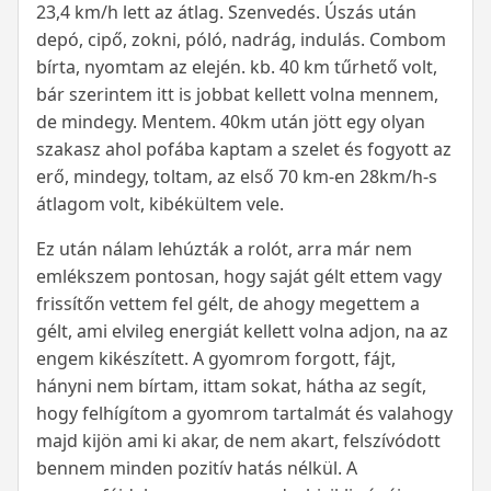
23,4 km/h lett az átlag. Szenvedés. Úszás után
depó, cipő, zokni, póló, nadrág, indulás. Combom
bírta, nyomtam az elején. kb. 40 km tűrhető volt,
bár szerintem itt is jobbat kellett volna mennem,
de mindegy. Mentem. 40km után jött egy olyan
szakasz ahol pofába kaptam a szelet és fogyott az
erő, mindegy, toltam, az első 70 km-en 28km/h-s
átlagom volt, kibékültem vele.
Ez után nálam lehúzták a rolót, arra már nem
emlékszem pontosan, hogy saját gélt ettem vagy
frissítőn vettem fel gélt, de ahogy megettem a
gélt, ami elvileg energiát kellett volna adjon, na az
engem kikészített. A gyomrom forgott, fájt,
hányni nem bírtam, ittam sokat, hátha az segít,
hogy felhígítom a gyomrom tartalmát és valahogy
majd kijön ami ki akar, de nem akart, felszívódott
bennem minden pozitív hatás nélkül. A