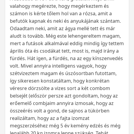
valahogy megérezte, hogy megérkeztem és
számon is kérte tőlem hol van a rózsa, amit a
befutók kapnak és neki és anyukájának szántam.
Odaadtam neki, amit az ágya mellé tett és már
aludt is tovább. Még este lehengereltem magam,
mert a futások alkalmával eddig mindig így tettem
április óta és csodákat tett, most is, majd irány a
fürdés. Hát igen, a fürdés, na az egy kínszenvedés
volt. Mivel annyira intelligens vagyok, hogy
szétvizeztem magam és úszósortban futottam,
így sikeresen konstatáltam, hogy konkrétan
véresre dörzsölte a vizes sort a két combom
belsejét (először persze azt gondoltam, hogy az
erőemelő combjaim annyira izmosak, hogy az
összeérés volt a gond, de sajnos a tükörben
realizáltam, hogy az a fajta izomzat
megszerzéséhez még 5 év kemény edzés és még
legalább 20 kg izomra lenne szükség. Tehát