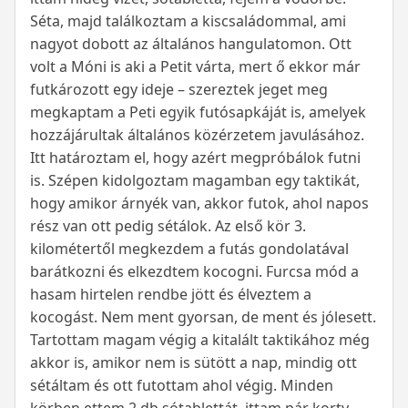
Séta, majd találkoztam a kiscsaládommal, ami
nagyot dobott az általános hangulatomon. Ott
volt a Móni is aki a Petit várta, mert ő ekkor már
futkározott egy ideje – szereztek jeget meg
megkaptam a Peti egyik futósapkáját is, amelyek
hozzájárultak általános közérzetem javulásához.
Itt határoztam el, hogy azért megpróbálok futni
is. Szépen kidolgoztam magamban egy taktikát,
hogy amikor árnyék van, akkor futok, ahol napos
rész van ott pedig sétálok. Az első kör 3.
kilométertől megkezdem a futás gondolatával
barátkozni és elkezdtem kocogni. Furcsa mód a
hasam hirtelen rendbe jött és élveztem a
kocogást. Nem ment gyorsan, de ment és jólesett.
Tartottam magam végig a kitalált taktikához még
akkor is, amikor nem is sütött a nap, mindig ott
sétáltam és ott futottam ahol végig. Minden