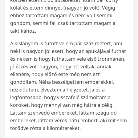
körben ettem 2 db sótablettát, ittam pár korty
kólát és ettem dinnyét (nagyon jó volt). Végig
ehhez tartottam magam és nem volt semmi
gondom, semmi fal, csak tartottam magam a
taktikához.
A kislányom is futott velem pár száz métert, ami
neki is nagyon jól esett, hogy az apukájával futhat
és nekem is hogy futhattam vele első Ironmanen.
jó érzés volt nagyon, hogy ott voltak, annak
ellenére, hogy előző este még nem ezt
gondoltam. Néha beszélgettem emberekkel,
nézelődtem, élveztem a helyzetet. Ja és a
legfontosabb, hogy visszafelé számoltam a
köröket, hogy mennyi van még hátra a célig.
Láttam szenvedő embereket, láttam száguldó
embereket, láttam véres hátú embert, aki mit sem
törődve rótta a kilométereket.