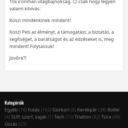
10x ironman világbajnokság. 🙂 csak hogy legyen
valami kihívás.
Köszi mindenkinek mindent!
Köszi Peti az élményt, a támogatást, a biztatás, a
segítséget, a barátságot és az edzéseket is, meg
mindent! Folytassuk!
Jövőre?!
Kategóriák
Egyéb
(18)
Futás
(162)
Görkori
(8)
Kerékpár
(38)
Roller
(4)
SUP, szörf, kajak
(1)
Tech
(15)
Triatlon
(82)
Túra
(49)
Úszás
(23)