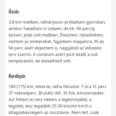
Úszás
3,8 km mellben, néhányszor próbáltam gyorsban,
amikor haladtam is szépen, de kb. fél percig
bírtam, jobb volt mellben. Élveztem, nézelődtem,
néztem az embereket, figyeltem magamra, 95 és
fél perc alatt végeztem is, nagyjából az előzetes
terv szerint. A combom azért picit beállt a sok
tempózástól, de elviselhető volt.
Kerékpár
180 (175) km, tekerve, néha feküdve. 7 óra 31 perc
37 másodperc. Brutális idő. 35 fok, kínszenvedés.
Azt hittem ez lesz nekem a legkönnyebb, a
legjobb, lesz legalább 25-30 közötti km/h-s
átlagsebességem az össztávon. Nem lett, csak