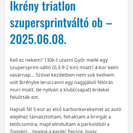
Ikrény triatlon
szupersprintváltó ob –
2025.06.08.
Kell ez nekem? 130k-t utazni Győr mellé egy
szupersprint-váltó (0,3-9-2 km) miatt? 4-kor kelni
vasárnap… Szóval kezdetben nem sok kedvem
volt Ikrénybe leruccanni egy nagyjából félórás
muri miatt, de nyilván a klub(csapat) érdekei
felülírták ezt.
Hajnali fél 5-kor az első karbonkerekemet az autó
elejéhez támasztottam, felraktam a bringát a
tetőcsomira, majd elindultam a parkolóból a
Tomiért… Hoppá a kerék! Persze, hogy