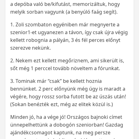
a depóba való be/kifutást, memorizáltuk, hogy
melyik sorban vagyunk (a benyúló faág segít).
1. Zoli szombaton egyéniben már megnyerte a
szenior1-et ugyanezen a távon, így csak újra végig
kellett robognia a pályán, 3 és fél perces előnyt
szerezve nekünk.
2. Nekem ezt kellett megőriznem, ami sikerült is,
sőt még 1 perccel tovább növeltem a fórunkat.
3. Tominak már “csak” be kellett hoznia
bennünket. 2 perc előnyünk még úgy is maradt a
végére, hogy rossz sorba futott be az úszás után!
(Sokan benézték ezt, még az elitek közül is.)
Minden jó, ha a vége jó! Országos bajnoki címet
ünnepelhettünk a dobogón szeniorban! Gazdag
ajándékcsomagot kaptunk, na meg persze