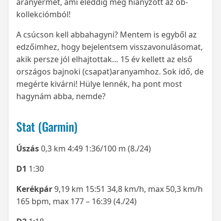
aranyérmet, ami eleddig még hiányzott az ob-
kollekciómból!
A csúcson kell abbahagyni? Mentem is egyből az
edzőimhez, hogy bejelentsem visszavonulásomat,
akik persze jól elhajtottak… 15 év kellett az első
országos bajnoki (csapat)aranyamhoz. Sok idő, de
megérte kivárni! Hülye lennék, ha pont most
hagynám abba, nemde?
Stat (Garmin)
Úszás
0,3 km 4:49 1:36/100 m (8./24)
D1
1:30
Kerékpár
9,19 km 15:51 34,8 km/h, max 50,3 km/h
165 bpm, max 177 – 16:39 (4./24)