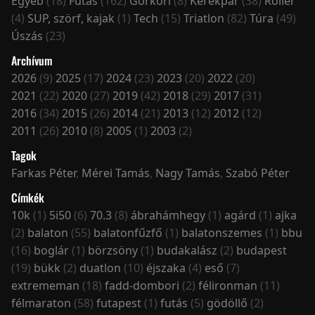
Egyéb
(18)
Futás
(162)
Görkori
(8)
Kerékpár
(38)
Roller
(4)
SUP, szörf, kajak
(1)
Tech
(15)
Triatlon
(82)
Túra
(49)
Úszás
(23)
Archívum
2026
(9)
2025
(17)
2024
(23)
2023
(20)
2022
(20)
2021
(22)
2020
(27)
2019
(42)
2018
(29)
2017
(31)
2016
(34)
2015
(26)
2014
(21)
2013
(12)
2012
(12)
2011
(26)
2010
(8)
2005
(1)
2003
(2)
Tagok
Farkas Péter
,
Mérei Tamás
,
Nagy Tamás
,
Szabó Péter
Címkék
10k
(1)
5i50
(6)
70.3
(8)
ábrahámhegy
(1)
agárd
(1)
ajka
(2)
balaton
(55)
balatonfűzfő
(1)
balatonszemes
(1)
bbu
(16)
boglár
(1)
börzsöny
(1)
budakalász
(2)
budapest
(19)
bükk
(2)
duatlon
(10)
éjszaka
(4)
eső
(7)
extrememan
(18)
fadd-dombori
(2)
félironman
(11)
félmaraton
(58)
futapest
(1)
futás
(5)
gödöllő
(2)