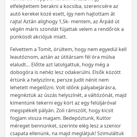
elfelejtettem berakni a kocsiba, szerencsére az
autó kerekei közé esett, így nem hajtottam át
rajta! Aztán alighogy 1,5k- mentem, az Árpád út
végén máris szondát fújattak velem a rendőrök a
pünkösdi akciójuk miatt.
Felvettem a Tomit, örültem, hogy nem egyedül kell
leautóznom, aztán az útitársam fél óra múlva
elaludt… Előtte azt latolgattuk, hogy még a
dobogóra is nehéz lesz odakerülni. Elsők között
értünk a helyszínre, persze Judit nénit nem
lehetett megelőzni. Volt időnk pályabejárásra,
megnéztük az úszás helyszínét, a váltózónát, majd
kimentünk tekerni egy kört az egy felüljáróval
megspékelt pályán. Zoli rámszólt, hogy kicsit
fogjam vissza magam. Bedepóztunk, Kuttor
méreget bennünket, szerinte elég lesz a szenior
csapata ellenünk, na majd meglátjuk! Szimuláltuk