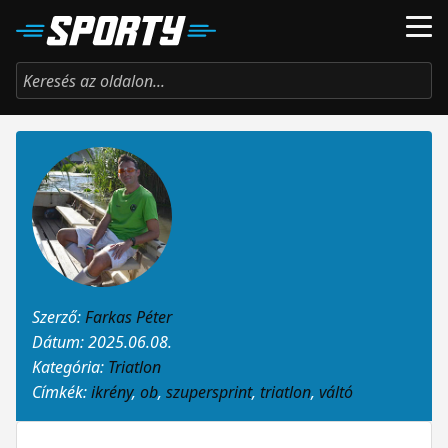
Szerző:
Farkas Péter
Dátum: 2025.06.08.
Kategória:
Triatlon
Címkék:
ikrény
,
ob
,
szupersprint
,
triatlon
,
váltó