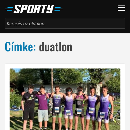
Címke:
duatlon