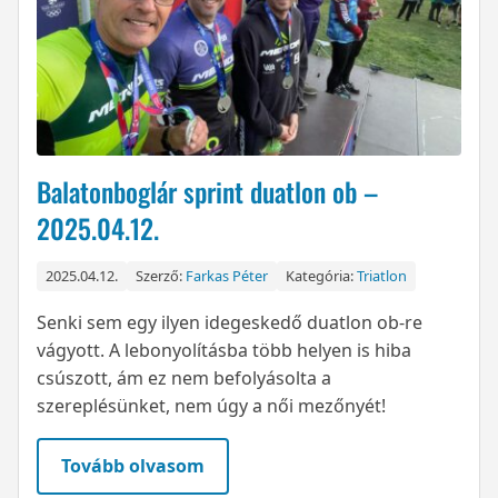
Balatonboglár sprint duatlon ob –
2025.04.12.
2025.04.12.
Szerző:
Farkas Péter
Kategória:
Triatlon
Senki sem egy ilyen idegeskedő duatlon ob-re
vágyott. A lebonyolításba több helyen is hiba
csúszott, ám ez nem befolyásolta a
szereplésünket, nem úgy a női mezőnyét!
Tovább olvasom