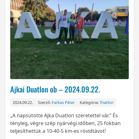
Ajkai Duatlon ob – 2024.09.22.
2024.09.22.
Szerző:
Farkas Péter
Kategória:
Triatlon
„A napsütötte Ajka Duatlon szeretettel vár.” És
tényleg, végre szép nyárvégi időben, 25 fokban
teljesíthettük a 10-40-5 km-es rövidtávot!