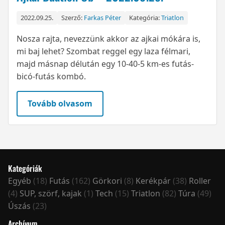
2022.09.25.
Szerző:
Farkas Péter
Kategória:
Triatlon
Nosza rajta, nevezzünk akkor az ajkai mókára is,
mi baj lehet? Szombat reggel egy laza félmari,
majd másnap délután egy 10-40-5 km-es futás-
bicó-futás kombó.
Tovább olvasom
Kategóriák
Egyéb
(18)
Futás
(162)
Görkori
(8)
Kerékpár
(38)
Roller
(4)
SUP, szörf, kajak
(1)
Tech
(15)
Triatlon
(82)
Túra
(49)
Úszás
(23)
Archívum