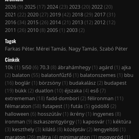
2026
(9)
2025
(17)
2024
(23)
2023
(20)
2022
(20)
2021
(22)
2020
(27)
2019
(42)
2018
(29)
2017
(31)
2016
(34)
2015
(26)
2014
(21)
2013
(12)
2012
(12)
2011
(26)
2010
(8)
2005
(1)
2003
(2)
Tagok
Farkas Péter
,
Mérei Tamás
,
Nagy Tamás
,
Szabó Péter
Címkék
10k
(1)
5i50
(6)
70.3
(8)
ábrahámhegy
(1)
agárd
(1)
ajka
(2)
balaton
(55)
balatonfűzfő
(1)
balatonszemes
(1)
bbu
(16)
boglár
(1)
börzsöny
(1)
budakalász
(2)
budapest
(19)
bükk
(2)
duatlon
(10)
éjszaka
(4)
eső
(7)
extrememan
(18)
fadd-dombori
(2)
félironman
(11)
félmaraton
(58)
futapest
(1)
futás
(5)
gödöllő
(2)
halloween
(6)
hosszútáv
(1)
ikrény
(1)
ingyenes
(8)
ironman
(9)
iszkaszentgyörgy
(1)
kaposvár
(1)
kéktúra
(3)
keszthely
(3)
kilátó
(8)
középtáv
(2)
lengyeltóti
(1)
maraton
(26)
mátra
(4)
minimaraton
(1)
mogyoród
(1)