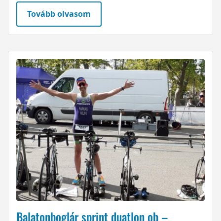
Tovább olvasom
Balatonboglár sprint duatlon ob –