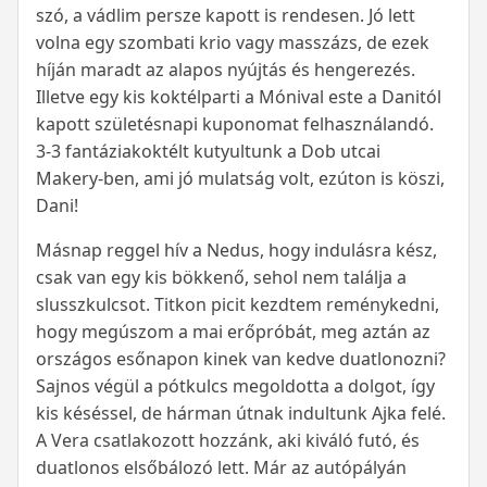
szó, a vádlim persze kapott is rendesen. Jó lett
volna egy szombati krio vagy masszázs, de ezek
híján maradt az alapos nyújtás és hengerezés.
Illetve egy kis koktélparti a Mónival este a Danitól
kapott születésnapi kuponomat felhasználandó.
3-3 fantáziakoktélt kutyultunk a Dob utcai
Makery-ben, ami jó mulatság volt, ezúton is köszi,
Dani!
Másnap reggel hív a Nedus, hogy indulásra kész,
csak van egy kis bökkenő, sehol nem találja a
slusszkulcsot. Titkon picit kezdtem reménykedni,
hogy megúszom a mai erőpróbát, meg aztán az
országos esőnapon kinek van kedve duatlonozni?
Sajnos végül a pótkulcs megoldotta a dolgot, így
kis késéssel, de hárman útnak indultunk Ajka felé.
A Vera csatlakozott hozzánk, aki kiváló futó, és
duatlonos elsőbálozó lett. Már az autópályán