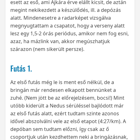
esett az eső, ami Ajkára érve elállt kicsit, de aztán
megint nekikezdett a készülődés, ill. a depózás
alatt. Mindenesetre a radarképet vizsgálva
megnyugtattam a csapatot, hogy a verseny alatt
lesz egy 1,5-2 órás periódus, amikor nem fog esni,
azaz, ha mázlink van, akkor megúszhatjuk
szárazon (nem sikerült persze).
Futás 1.
Az első futás még le is ment eső nélkül, de a
bringán már rendesen elkapott bennünket a
zuhé. (Nem jött be az előrejelzésem, bocsi!) Mint
utóbb kiderült a Nedus sérüléssel bajlódott már
az első futás alatt, ezért tudtam szinte azonos
idővel abszolválni vele az első etapot (4:27/km). A
depóban sem tudtam előzni, így csak az ő
csoportjuk után kezdhettem neki a bringázásnak,