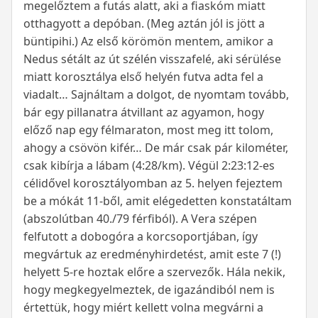
megelőztem a futás alatt, aki a fiaskóm miatt
otthagyott a depóban. (Meg aztán jól is jött a
büntipihi.) Az első körömön mentem, amikor a
Nedus sétált az út szélén visszafelé, aki sérülése
miatt korosztálya első helyén futva adta fel a
viadalt… Sajnáltam a dolgot, de nyomtam tovább,
bár egy pillanatra átvillant az agyamon, hogy
előző nap egy félmaraton, most meg itt tolom,
ahogy a csövön kifér… De már csak pár kilométer,
csak kibírja a lábam (4:28/km). Végül 2:23:12-es
célidővel korosztályomban az 5. helyen fejeztem
be a mókát 11-ből, amit elégedetten konstatáltam
(abszolútban 40./79 férfiból). A Vera szépen
felfutott a dobogóra a korcsoportjában, így
megvártuk az eredményhirdetést, amit este 7 (!)
helyett 5-re hoztak előre a szervezők. Hála nekik,
hogy megkegyelmeztek, de igazándiból nem is
értettük, hogy miért kellett volna megvárni a