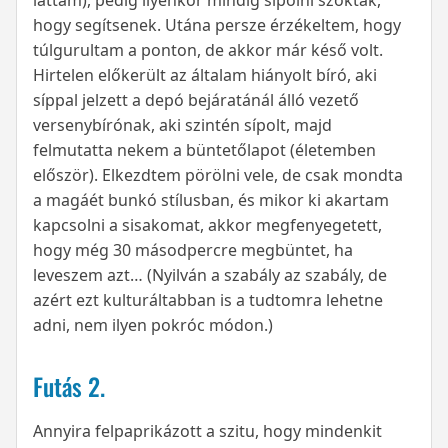
láttam), pedig ilyenkor mindig sípolni szoktak,
hogy segítsenek. Utána persze érzékeltem, hogy
túlgurultam a ponton, de akkor már késő volt.
Hirtelen előkerült az általam hiányolt bíró, aki
síppal jelzett a depó bejáratánál álló vezető
versenybírónak, aki szintén sípolt, majd
felmutatta nekem a büntetőlapot (életemben
először). Elkezdtem pörölni vele, de csak mondta
a magáét bunkó stílusban, és mikor ki akartam
kapcsolni a sisakomat, akkor megfenyegetett,
hogy még 30 másodpercre megbüntet, ha
leveszem azt… (Nyilván a szabály az szabály, de
azért ezt kulturáltabban is a tudtomra lehetne
adni, nem ilyen pokróc módon.)
Futás 2.
Annyira felpaprikázott a szitu, hogy mindenkit