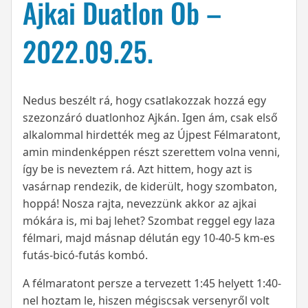
Ajkai Duatlon Ob –
2022.09.25.
Nedus beszélt rá, hogy csatlakozzak hozzá egy
szezonzáró duatlonhoz Ajkán. Igen ám, csak első
alkalommal hirdették meg az Újpest Félmaratont,
amin mindenképpen részt szerettem volna venni,
így be is neveztem rá. Azt hittem, hogy azt is
vasárnap rendezik, de kiderült, hogy szombaton,
hoppá! Nosza rajta, nevezzünk akkor az ajkai
mókára is, mi baj lehet? Szombat reggel egy laza
félmari, majd másnap délután egy 10-40-5 km-es
futás-bicó-futás kombó.
A félmaratont persze a tervezett 1:45 helyett 1:40-
nel hoztam le, hiszen mégiscsak versenyről volt