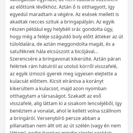
az előttünk lévőkhöz. Aztán ő is otthagyott, így
egyedül maradtam a végére. Az esések mellett is
akadtak necces szituk a bringapályán. Az egyik
részen például egy helybéli srác gondolta úgy,
hogy még a feléje száguldó boly előtt átteker az út
túloldalára, de aztán meggondolta magát, és a
satuféknek hála elcsúszott a bicójával…
Szerencsére a bringavonat kikerülte. Aztán páran
felértek rám hátulról az utolsó körről visszafelé,
az egyik izmozó gyerek meg ügyesen elejtette a
kulacsát előttem. Kicsit elrántva a korányt
kikerültem a kulacsot, majd azon nyomban
otthagytam a társaságot. Szakadt az eső
visszafelé, alig láttam ki a sisakom lencséjéből, így
benéztem a vonalat, ahol le kellett volna szállnom
a bringáról. Versenybíró persze abban a
pillanatban nem állt ott az út szélén (vagy én nem