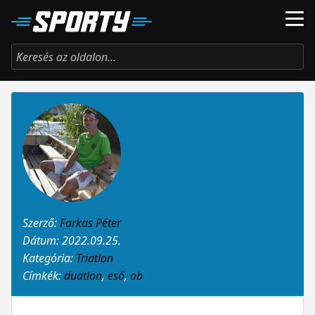
Szerző:
Farkas Péter
Dátum: 2022.09.25.
Kategória:
Triatlon
Címkék:
duatlon
,
eső
,
ob