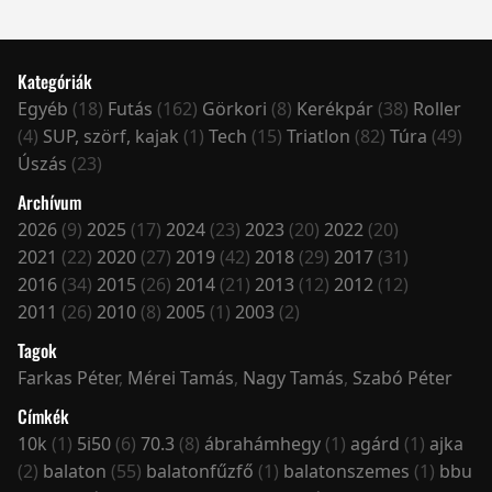
Kategóriák
Egyéb
(18)
Futás
(162)
Görkori
(8)
Kerékpár
(38)
Roller
(4)
SUP, szörf, kajak
(1)
Tech
(15)
Triatlon
(82)
Túra
(49)
Úszás
(23)
Archívum
2026
(9)
2025
(17)
2024
(23)
2023
(20)
2022
(20)
2021
(22)
2020
(27)
2019
(42)
2018
(29)
2017
(31)
2016
(34)
2015
(26)
2014
(21)
2013
(12)
2012
(12)
2011
(26)
2010
(8)
2005
(1)
2003
(2)
Tagok
Farkas Péter
,
Mérei Tamás
,
Nagy Tamás
,
Szabó Péter
Címkék
10k
(1)
5i50
(6)
70.3
(8)
ábrahámhegy
(1)
agárd
(1)
ajka
(2)
balaton
(55)
balatonfűzfő
(1)
balatonszemes
(1)
bbu