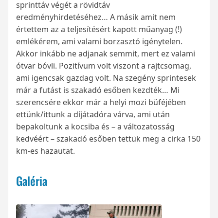
sprinttáv végét a rövidtáv
eredményhirdetéséhez… A másik amit nem
értettem az a teljesítésért kapott műanyag (!)
emlékérem, ami valami borzasztó igénytelen.
Akkor inkább ne adjanak semmit, mert ez valami
ótvar bóvli. Pozitívum volt viszont a rajtcsomag,
ami igencsak gazdag volt. Na szegény sprintesek
már a futást is szakadó esőben kezdték… Mi
szerencsére ekkor már a helyi mozi büféjében
ettünk/ittunk a díjátadóra várva, ami után
bepakoltunk a kocsiba és – a változatosság
kedvéért – szakadó esőben tettük meg a cirka 150
km-es hazautat.
Galéria