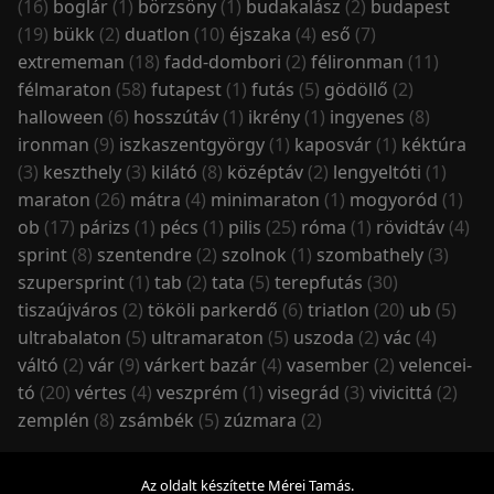
(16)
boglár
(1)
börzsöny
(1)
budakalász
(2)
budapest
(19)
bükk
(2)
duatlon
(10)
éjszaka
(4)
eső
(7)
extrememan
(18)
fadd-dombori
(2)
félironman
(11)
félmaraton
(58)
futapest
(1)
futás
(5)
gödöllő
(2)
halloween
(6)
hosszútáv
(1)
ikrény
(1)
ingyenes
(8)
ironman
(9)
iszkaszentgyörgy
(1)
kaposvár
(1)
kéktúra
(3)
keszthely
(3)
kilátó
(8)
középtáv
(2)
lengyeltóti
(1)
maraton
(26)
mátra
(4)
minimaraton
(1)
mogyoród
(1)
ob
(17)
párizs
(1)
pécs
(1)
pilis
(25)
róma
(1)
rövidtáv
(4)
sprint
(8)
szentendre
(2)
szolnok
(1)
szombathely
(3)
szupersprint
(1)
tab
(2)
tata
(5)
terepfutás
(30)
tiszaújváros
(2)
tököli parkerdő
(6)
triatlon
(20)
ub
(5)
ultrabalaton
(5)
ultramaraton
(5)
uszoda
(2)
vác
(4)
váltó
(2)
vár
(9)
várkert bazár
(4)
vasember
(2)
velencei-
tó
(20)
vértes
(4)
veszprém
(1)
visegrád
(3)
vivicittá
(2)
zemplén
(8)
zsámbék
(5)
zúzmara
(2)
Az oldalt készítette Mérei Tamás.