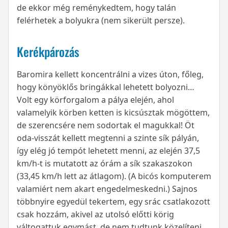
de ekkor még reménykedtem, hogy talán
felérhetek a bolyukra (nem sikerült persze).
Kerékpározás
Baromira kellett koncentrálni a vizes úton, főleg,
hogy könyöklős bringákkal lehetett bolyozni…
Volt egy körforgalom a pálya elején, ahol
valamelyik körben ketten is kicsúsztak mögöttem,
de szerencsére nem sodortak el magukkal! Öt
oda-visszát kellett megtenni a szinte sík pályán,
így elég jó tempót lehetett menni, az elején 37,5
km/h-t is mutatott az órám a sík szakaszokon
(33,45 km/h lett az átlagom). (A bicós komputerem
valamiért nem akart engedelmeskedni.) Sajnos
többnyire egyedül tekertem, egy srác csatlakozott
csak hozzám, akivel az utolsó előtti körig
váltogattuk egymást, de nem tudtunk közelíteni