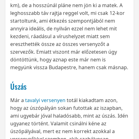
km), de a hosszúnál pláne nem jön ki a matek. A
leghosszabb táv rajtja reggel volt, mi csak 12-kor
startoltunk, ami étkezés szempontjából nem
annyira ideális, de nyilván ezzel nem lehet mit
kezdeni, ráadásul a vírushelyzet miatt sem
ereszthették össze az összes versenyzőt a
szervezők. Emiatt viszont már előzetesen úgy
döntöttünk, hogy aznap este már nem is
megyünk vissza Budapestre, hanem csak másnap.
Úszás
Már a
tavalyi versenyen
totál kiakadtam azon,
hogy az úszópályán sokan futottak az iszapban,
ami ugyebár jóval haladósabb, mint az úszás. Idén
ugyanez történt. Valamit csinálni kéne az
úszópályával, mert ez nem korrekt azokkal a