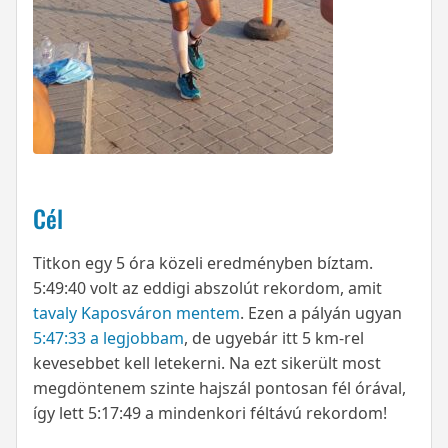
Cél
Titkon egy 5 óra közeli eredményben bíztam.
5:49:40 volt az eddigi abszolút rekordom, amit
tavaly Kaposváron mentem
. Ezen a pályán ugyan
5:47:33 a legjobbam
, de ugyebár itt 5 km-rel
kevesebbet kell letekerni. Na ezt sikerült most
megdöntenem szinte hajszál pontosan fél órával,
így lett 5:17:49 a mindenkori féltávú rekordom!