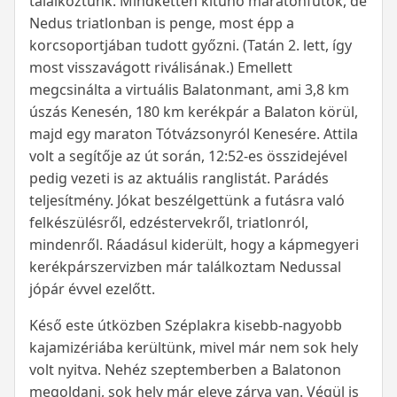
találkoztunk. Mindketten kitűnő maratonfutók, de
Nedus triatlonban is penge, most épp a
korcsoportjában tudott győzni. (Tatán 2. lett, így
most visszavágott riválisának.) Emellett
megcsinálta a virtuális Balatonmant, ami 3,8 km
úszás Kenesén, 180 km kerékpár a Balaton körül,
majd egy maraton Tótvázsonyról Kenesére. Attila
volt a segítője az út során, 12:52-es összidejével
pedig vezeti is az aktuális ranglistát. Parádés
teljesítmény. Jókat beszélgettünk a futásra való
felkészülésről, edzéstervekről, triatlonról,
mindenről. Ráadásul kiderült, hogy a kápmegyeri
kerékpárszervizben már találkoztam Nedussal
jópár évvel ezelőtt.
Késő este útközben Széplakra kisebb-nagyobb
kajamizériába kerültünk, mivel már nem sok hely
volt nyitva. Nehéz szeptemberben a Balatonon
megoldani, sok hely már eleve zárva van. Végül is