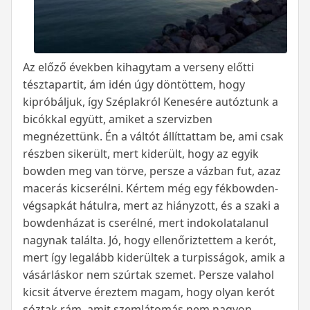
Az előző években kihagytam a verseny előtti
tésztapartit, ám idén úgy döntöttem, hogy
kipróbáljuk, így Széplakról Kenesére autóztunk a
bicókkal együtt, amiket a szervizben
megnézettünk. Én a váltót állíttattam be, ami csak
részben sikerült, mert kiderült, hogy az egyik
bowden meg van törve, persze a vázban fut, azaz
macerás kicserélni. Kértem még egy fékbowden-
végsapkát hátulra, mert az hiányzott, és a szaki a
bowdenházat is cserélné, mert indokolatalanul
nagynak találta. Jó, hogy ellenőriztettem a kerót,
mert így legalább kiderültek a turpisságok, amik a
vásárláskor nem szúrtak szemet. Persze valahol
kicsit átverve éreztem magam, hogy olyan kerót
sóztak rám, amit szemlátomás nem nagyon