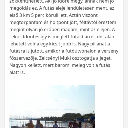
zökkent(het)ett. Aki jó időre megy, annak nem jó
megoldás ez. A futás eleje lendületesen ment, az
első 3 km 5 perc körüli lett. Aztán viszont
megtorpantam és holtpont jött, féltávtól éreztem
megint olyan jó erőben magam, mint az elején. A
rekorddöntés így is meglett futásban is, de talán
lehetett volna egy kicsit jobb is. Nagy pillanat a
futásra is jutott, amikor a futóútvonalon a verseny
főszervezője, Zelcsényi Muki osztogatja a jeget.
Nagyon kellett, mert baromi meleg volt a futás
alatt is.