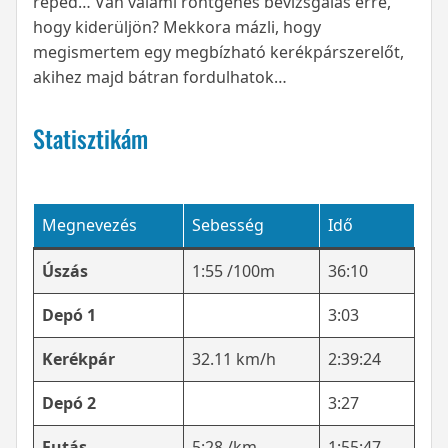
reped… Van valami röntgenes bevizsgálás erre,
hogy kiderüljön? Mekkora mázli, hogy
megismertem egy megbízható kerékpárszerelőt,
akihez majd bátran fordulhatok…
Statisztikám
Megnevezés
Sebesség
Idő
Úszás
1:55 /100m
36:10
Depó 1
3:03
Kerékpár
32.11 km/h
2:39:24
Depó 2
3:27
Futás
5:28 /km
1:55:47