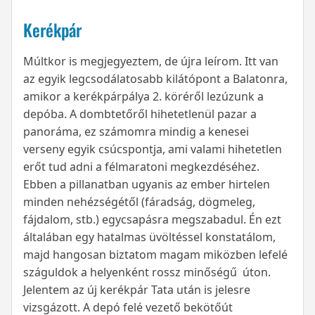
Kerékpár
Múltkor is megjegyeztem, de újra leírom. Itt van
az egyik legcsodálatosabb kilátópont a Balatonra,
amikor a kerékpárpálya 2. köréről lezúzunk a
depóba. A dombtetőről hihetetlenül pazar a
panoráma, ez számomra mindig a kenesei
verseny egyik csúcspontja, ami valami hihetetlen
erőt tud adni a félmaratoni megkezdéséhez.
Ebben a pillanatban ugyanis az ember hirtelen
minden nehézségétől (fáradság, dögmeleg,
fájdalom, stb.) egycsapásra megszabadul. Én ezt
általában egy hatalmas üvöltéssel konstatálom,
majd hangosan biztatom magam miközben lefelé
száguldok a helyenként rossz minőségű úton.
Jelentem az új kerékpár Tata után is jelesre
vizsgázott. A depó felé vezető bekötőút