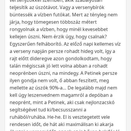
versenyzőkkel szemben, akik szabályosan
teljesítik az úszótávot. Vagy a versenybírók
büntessék a vízben futókat. Mert az tényleg nem
járja, hogy tömegesen többszáz métert
rongyolnak a vízben, hogy minél kevesebbet
kellejen úszni. Nem érzik úgy, hogy csalnak?
Egyszerűen felháborító. Az előző napi kellemes víz
a verseny napján persze rohadt hideg volt, így a
rajt előtt dideregve azon gondolkodtam, hogy
talán mégiscsak jó lett volna abban a rohadt
neoprénben úszni, na mindegy. A Petinek persze
ilyen gondja nem volt, ő abban feszített, meg
mellette az úszók 90%-a… De legalább majd nem
kell úgy leszenvednem magamról a depóban a
neoprént, mint a Petinek, aki csak nejlonzacskó
segítségével tud ki/becsusszanni a
ruhából/ruhába. He-he. El is vesztegetett vele
rendesen időt, de hát aki maximálisan ki akarja