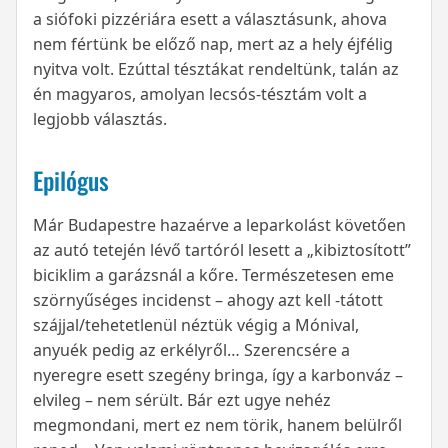
a siófoki pizzériára esett a választásunk, ahova
nem fértünk be előző nap, mert az a hely éjfélig
nyitva volt. Ezúttal tésztákat rendeltünk, talán az
én magyaros, amolyan lecsós-tésztám volt a
legjobb választás.
Epilógus
Már Budapestre hazaérve a leparkolást követően
az autó tetején lévő tartóról lesett a „kibiztosított”
biciklim a garázsnál a kőre. Természetesen eme
szörnyűséges incidenst – ahogy azt kell -tátott
szájjal/tehetetlenül néztük végig a Mónival,
anyuék pedig az erkélyről… Szerencsére a
nyeregre esett szegény bringa, így a karbonváz –
elvileg – nem sérült. Bár ezt ugye nehéz
megmondani, mert ez nem törik, hanem belülről