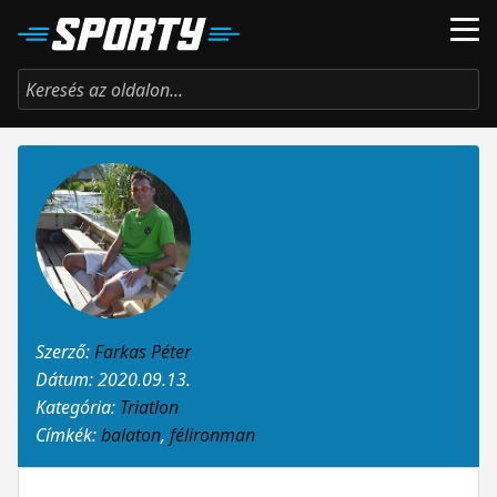
Szerző:
Farkas Péter
Dátum: 2020.09.13.
Kategória:
Triatlon
Címkék:
balaton
,
félironman