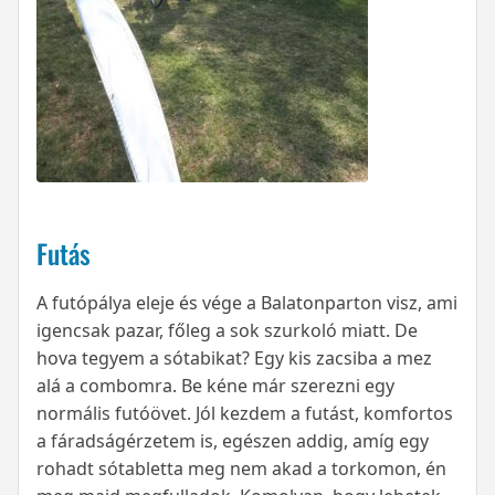
Futás
A futópálya eleje és vége a Balatonparton visz, ami
igencsak pazar, főleg a sok szurkoló miatt. De
hova tegyem a sótabikat? Egy kis zacsiba a mez
alá a combomra. Be kéne már szerezni egy
normális futóövet. Jól kezdem a futást, komfortos
a fáradságérzetem is, egészen addig, amíg egy
rohadt sótabletta meg nem akad a torkomon, én