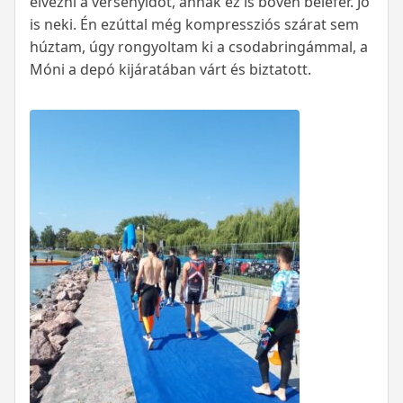
élvezni a versenyidőt, annak ez is bőven belefér. Jó
is neki. Én ezúttal még kompressziós szárat sem
húztam, úgy rongyoltam ki a csodabringámmal, a
Móni a depó kijáratában várt és biztatott.