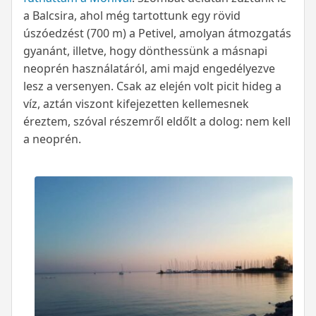
a Balcsira, ahol még tartottunk egy rövid
úszóedzést (700 m) a Petivel, amolyan átmozgatás
gyanánt, illetve, hogy dönthessünk a másnapi
neoprén használatáról, ami majd engedélyezve
lesz a versenyen. Csak az elején volt picit hideg a
víz, aztán viszont kifejezetten kellemesnek
éreztem, szóval részemről eldőlt a dolog: nem kell
a neoprén.