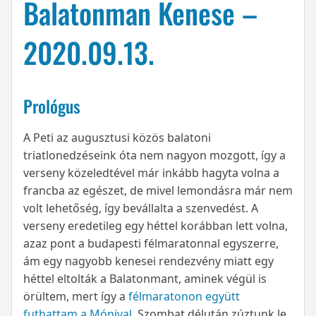
Balatonman Kenese –
2020.09.13.
Prológus
A Peti az augusztusi közös balatoni
triatlonedzéseink óta nem nagyon mozgott, így a
verseny közeledtével már inkább hagyta volna a
francba az egészet, de mivel lemondásra már nem
volt lehetőség, így bevállalta a szenvedést. A
verseny eredetileg egy héttel korábban lett volna,
azaz pont a budapesti félmaratonnal egyszerre,
ám egy nagyobb kenesei rendezvény miatt egy
héttel eltolták a Balatonmant, aminek végül is
örültem, mert így a
félmaratonon együtt
futhattam a Mónival
. Szombat délután zúztunk le