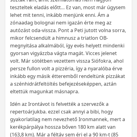
teszteltek eladás előtt… Ez van, most már úgysem
lehet mit tenni, inkább menjünk enni. Ám a
zónaadag bolognai nem igazán érte meg az
autózást oda-vissza. Pont a Peti jutott volna sorra,
mikor felcsendült a himnusz a triatlon OB-
megnyitása alkalmából, így evés helyett mindenki
gyorsan vigyázzba vágta magát. Vicces jelenet
volt. Már sötétben vezettem vissza Siófokra, ahol
persze fullon volt a pizzéria, így a nyaralóba érve
inkább egy másik étteremből rendeltünk pizzákat
a szénhidrátfeltöltés befejezéseképpen, aztán
eltettük magunkat másnapra.
Idén az Irontávot is felvették a szervezők a
repertoárjukba. ezzel csak annyi a bibi, hogy
gyakorlatilag nem nevezhető Ironmannek, mert a
kerékpárpálya hossza bőven 180 km alatt van
(163,8 km). Már a féltáv sem éri el a 90 km-t (85