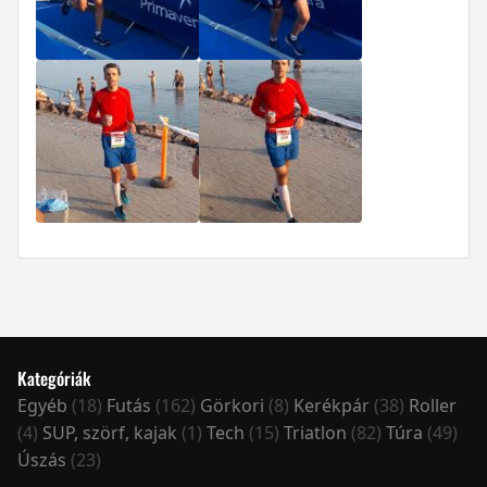
Kategóriák
Egyéb
(18)
Futás
(162)
Görkori
(8)
Kerékpár
(38)
Roller
(4)
SUP, szörf, kajak
(1)
Tech
(15)
Triatlon
(82)
Túra
(49)
Úszás
(23)