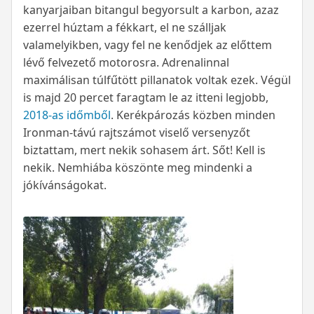
kanyarjaiban bitangul begyorsult a karbon, azaz
ezerrel húztam a fékkart, el ne szálljak
valamelyikben, vagy fel ne kenődjek az előttem
lévő felvezető motorosra. Adrenalinnal
maximálisan túlfűtött pillanatok voltak ezek. Végül
is majd 20 percet faragtam le az itteni legjobb,
2018-as időmből
. Kerékpározás közben minden
Ironman-távú rajtszámot viselő versenyzőt
biztattam, mert nekik sohasem árt. Sőt! Kell is
nekik. Nemhiába köszönte meg mindenki a
jókívánságokat.