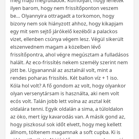
meg majd megfulladok. Komolyan, hogy lehetek
ilyen barom, hogy nem frissítőponton veszem
be… Olyannyira ottragadt a torkomon, hogy
bizony nem sok hiányzott ahhoz, hogy kikapjam
egy mit sem sejtő járókelő kezéből a palackos
vizet, ellenben csúnya végem lesz. Végül sikerült
elszenvednem magam a közelben lévő
frissítőpontra, ahol végre megúsztam a fulladásos
halált. Az eco-frissítés nekem személy szerint nem
jött be. Ugyanannál az asztalnál volt, mint a
rendes poharas frissítés. Két ballon víz + 1 iso.
Kóla hol volt? A fő gondom az volt, hogy olyankor
olyan versenytársam is használta, aki nem volt
ecós volt. Talán jobb lett volna az asztal két
oldalára tenni. Egyik oldalán a sima, a túloldalon
az öko, mert így kavarodás van. A másik gond az,
hogy piszkosul sok időt elvett, hogy meg kellett
állnom, töltenem magamnak a soft cupba. Ki is