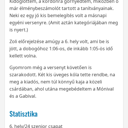
Kidöglöttem, a kordonra görnyedtem, miközben ő
már élménybeszámolót tartott a tanítványainak.
Neki ez egy jó kis bemelegítés volt a másnapi
egyéni versenyre. (Amit aztán kategóriájában meg
is nyert.)
Zoli előrejelzése amúgy a 6. hely volt, ami be is
jött, a dobogóhoz 1:06-os, de inkább 1:05-ös idő
kellett volna.
Gyomrom még a versenyt követően is
szarakodott. Két kis üveges kóla tette rendbe, na
meg a kiadós, nem túl könnyű kaja a közeli
csárdában, ahol utána megebédeltem a Mónival
és a Gabival.
Statisztika
6. hely/24 szenior csapat