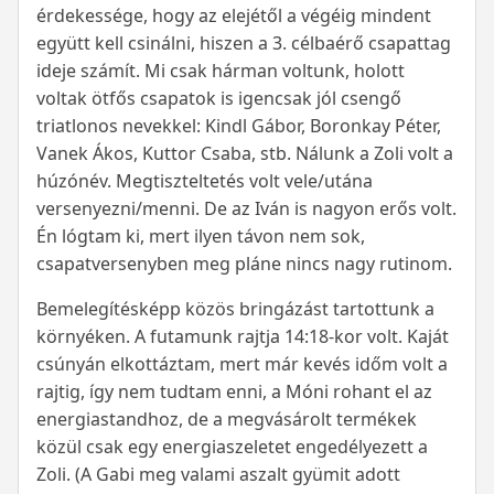
érdekessége, hogy az elejétől a végéig mindent
együtt kell csinálni, hiszen a 3. célbaérő csapattag
ideje számít. Mi csak hárman voltunk, holott
voltak ötfős csapatok is igencsak jól csengő
triatlonos nevekkel: Kindl Gábor, Boronkay Péter,
Vanek Ákos, Kuttor Csaba, stb. Nálunk a Zoli volt a
húzónév. Megtiszteltetés volt vele/utána
versenyezni/menni. De az Iván is nagyon erős volt.
Én lógtam ki, mert ilyen távon nem sok,
csapatversenyben meg pláne nincs nagy rutinom.
Bemelegítésképp közös bringázást tartottunk a
környéken. A futamunk rajtja 14:18-kor volt. Kaját
csúnyán elkottáztam, mert már kevés időm volt a
rajtig, így nem tudtam enni, a Móni rohant el az
energiastandhoz, de a megvásárolt termékek
közül csak egy energiaszeletet engedélyezett a
Zoli. (A Gabi meg valami aszalt gyümit adott