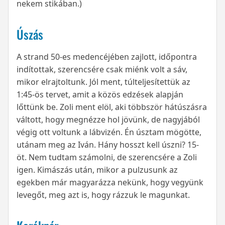
nekem stikában.)
Úszás
A strand 50-es medencéjében zajlott, időpontra
indítottak, szerencsére csak miénk volt a sáv,
mikor elrajtoltunk. Jól ment, túlteljesítettük az
1:45-ös tervet, amit a közös edzések alapján
lőttünk be. Zoli ment elöl, aki többször hátúszásra
váltott, hogy megnézze hol jövünk, de nagyjából
végig ott voltunk a lábvizén. Én úsztam mögötte,
utánam meg az Iván. Hány hosszt kell úszni? 15-
öt. Nem tudtam számolni, de szerencsére a Zoli
igen. Kimászás után, mikor a pulzusunk az
egekben már magyarázza nekünk, hogy vegyünk
levegőt, meg azt is, hogy rázzuk le magunkat.