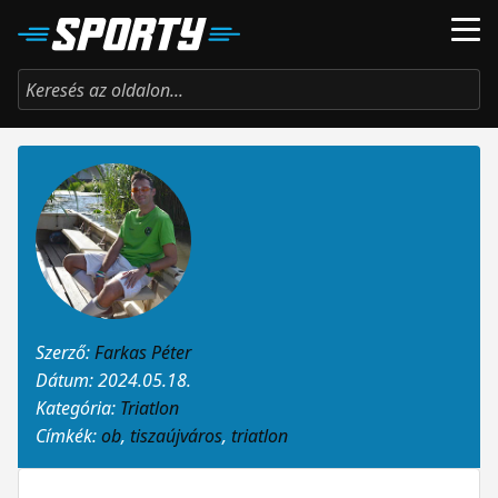
Szerző:
Farkas Péter
Dátum: 2024.05.18.
Kategória:
Triatlon
Címkék:
ob
,
tiszaújváros
,
triatlon