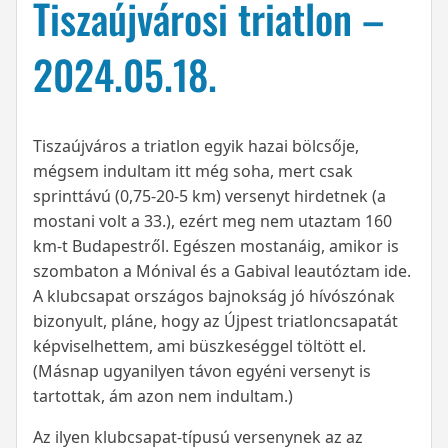
Tiszaújvárosi triatlon –
2024.05.18.
Tiszaújváros a triatlon egyik hazai bölcsője,
mégsem indultam itt még soha, mert csak
sprinttávú (0,75-20-5 km) versenyt hirdetnek (a
mostani volt a 33.), ezért meg nem utaztam 160
km-t Budapestről. Egészen mostanáig, amikor is
szombaton a Mónival és a Gabival leautóztam ide.
A klubcsapat országos bajnokság jó hívószónak
bizonyult, pláne, hogy az Újpest triatloncsapatát
képviselhettem, ami büszkeséggel töltött el.
(Másnap ugyanilyen távon egyéni versenyt is
tartottak, ám azon nem indultam.)
Az ilyen klubcsapat-típusú versenynek az az