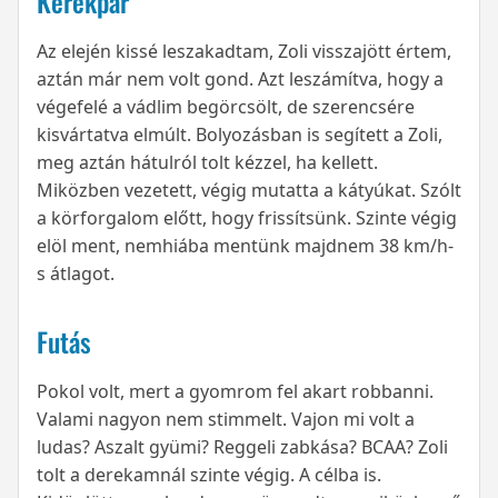
Kerékpár
Az elején kissé leszakadtam, Zoli visszajött értem,
aztán már nem volt gond. Azt leszámítva, hogy a
végefelé a vádlim begörcsölt, de szerencsére
kisvártatva elmúlt. Bolyozásban is segített a Zoli,
meg aztán hátulról tolt kézzel, ha kellett.
Miközben vezetett, végig mutatta a kátyúkat. Szólt
a körforgalom előtt, hogy frissítsünk. Szinte végig
elöl ment, nemhiába mentünk majdnem 38 km/h-
s átlagot.
Futás
Pokol volt, mert a gyomrom fel akart robbanni.
Valami nagyon nem stimmelt. Vajon mi volt a
ludas? Aszalt gyümi? Reggeli zabkása? BCAA? Zoli
tolt a derekamnál szinte végig. A célba is.