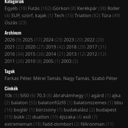
Kategóriák
Egyéb
(18)
Futás
(162)
Görkori
(8)
Kerékpár
(38)
Roller
(4)
SUP, szörf, kajak
(1)
Tech
(15)
Triatlon
(82)
Túra
(49)
Úszás
(23)
Archívum
2026
(9)
2025
(17)
2024
(23)
2023
(20)
2022
(20)
2021
(22)
2020
(27)
2019
(42)
2018
(29)
2017
(31)
2016
(34)
2015
(26)
2014
(21)
2013
(12)
2012
(12)
2011
(26)
2010
(8)
2005
(1)
2003
(2)
Tagok
Farkas Péter
,
Mérei Tamás
,
Nagy Tamás
,
Szabó Péter
Címkék
10k
(1)
5i50
(6)
70.3
(8)
ábrahámhegy
(1)
agárd
(1)
ajka
(2)
balaton
(55)
balatonfűzfő
(1)
balatonszemes
(1)
bbu
(16)
boglár
(1)
börzsöny
(1)
budakalász
(2)
budapest
(19)
bükk
(2)
duatlon
(10)
éjszaka
(4)
eső
(7)
extrememan
(18)
fadd-dombori
(2)
félironman
(11)