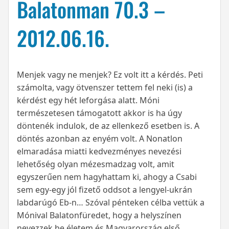
Balatonman 70.3 –
2012.06.16.
Menjek vagy ne menjek? Ez volt itt a kérdés. Peti
számolta, vagy ötvenszer tettem fel neki (is) a
kérdést egy hét leforgása alatt. Móni
természetesen támogatott akkor is ha úgy
döntenék indulok, de az ellenkező esetben is. A
döntés azonban az enyém volt. A Nonatlon
elmaradása miatti kedvezményes nevezési
lehetőség olyan mézesmadzag volt, amit
egyszerűen nem hagyhattam ki, ahogy a Csabi
sem egy-egy jól fizető oddsot a lengyel-ukrán
labdarúgó Eb-n… Szóval pénteken célba vettük a
Mónival Balatonfüredet, hogy a helyszínen
nevezzek be életem és Magyarország első