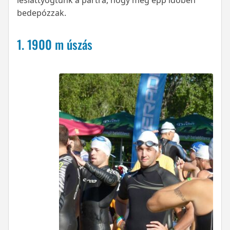
leslattyogtunk a partra, hogy még épp időben
bedepózzak.
1. 1900 m úszás