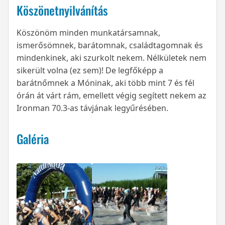
Köszönetnyilvánítás
Köszönöm minden munkatársamnak,
ismerősömnek, barátomnak, családtagomnak és
mindenkinek, aki szurkolt nekem. Nélkületek nem
sikerült volna (ez sem)! De legfőképp a
barátnőmnek a Móninak, aki több mint 7 és fél
órán át várt rám, emellett végig segített nekem az
Ironman 70.3-as távjának legyűrésében.
Galéria