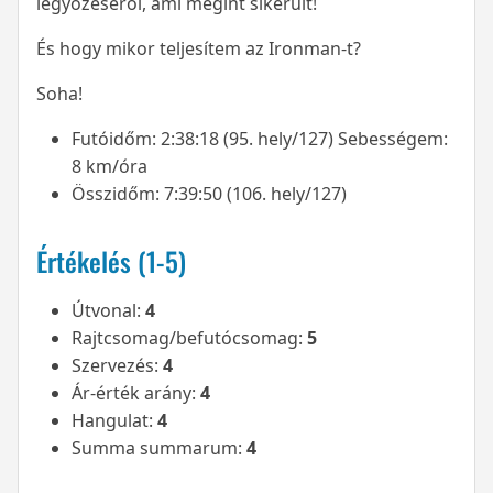
legyőzéséről, ami megint sikerült!
És hogy mikor teljesítem az Ironman-t?
Soha!
Futóidőm: 2:38:18 (95. hely/127) Sebességem:
8 km/óra
Összidőm: 7:39:50 (106. hely/127)
Értékelés (1-5)
Útvonal:
4
Rajtcsomag/befutócsomag:
5
Szervezés:
4
Ár-érték arány:
4
Hangulat:
4
Summa summarum:
4