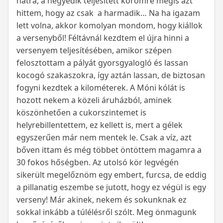
hátra, a negyedik teljesített körömre mégis azt
hittem, hogy az csak a harmadik… Na ha igazam
lett volna, akkor komolyan mondom, hogy kiállok
a versenyből! Féltávnál kezdtem el újra hinni a
versenyem teljesítésében, amikor szépen
felosztottam a pályát gyorsgyalogló és lassan
kocogó szakaszokra, így aztán lassan, de biztosan
fogyni kezdtek a kilométerek. A Móni kólát is
hozott nekem a közeli áruházból, aminek
köszönhetően a cukorszintemet is
helyrebillentettem, ez kellett is, mert a gélek
egyszerűen már nem mentek le. Csak a víz, azt
bőven ittam és még többet öntöttem magamra a
30 fokos hőségben. Az utolsó kör legvégén
sikerült megelőznöm egy embert, furcsa, de eddig
a pillanatig eszembe se jutott, hogy ez végül is egy
verseny! Már akinek, nekem és sokunknak ez
sokkal inkább a túlélésről szólt. Meg önmagunk