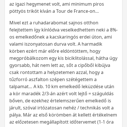
az igazi hegymenet volt, ami minimum piros
pöttyös trikót kíván a Tour de France-on…
Mivel ezt a ruhadarabomat sajnos otthon
felejtettem így kínlódva veselkedhettem neki a 8%-
os emelkedőnek a kacskaringós erdei úton, ami
valami iszonyatosan durva volt. A harmadik
körben ezért már előre eldöntöttem, hogy
megpróbálkozom egy kis biciklitolással, hátha úgy
gyorsabb, hát nem lett az, sőt a cipőből kibújva
csak rontottam a helyzetemen azzal, hogy a
tűzforró aszfalton szépen szétégettem a
talpamat… A kb. 10 km emelkedő leküzdése után
a kör maradék 2/3-án azért volt lejtő = száguldás
bőven, de ezekhez értelemszerűen emelkedő is
járult, szóval irtózatosan nehéz / technikás volt a
pálya. Már az első körömben át kellett értékelnem
az előzetesen megállapított időtervemet (1-1 óra