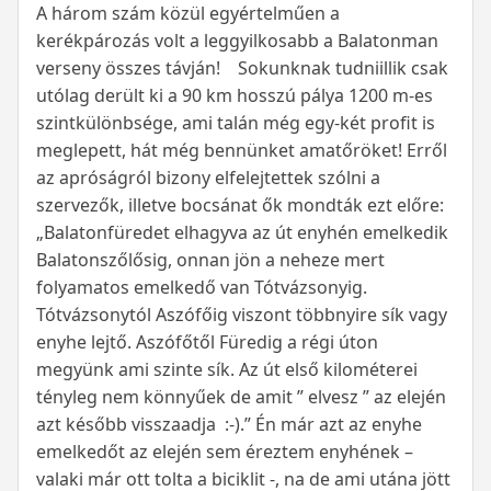
A három szám közül egyértelműen a
kerékpározás volt a leggyilkosabb a Balatonman
verseny összes távján! Sokunknak tudniillik csak
utólag derült ki a 90 km hosszú pálya 1200 m-es
szintkülönbsége, ami talán még egy-két profit is
meglepett, hát még bennünket amatőröket! Erről
az apróságról bizony elfelejtettek szólni a
szervezők, illetve bocsánat ők mondták ezt előre:
„Balatonfüredet elhagyva az út enyhén emelkedik
Balatonszőlősig, onnan jön a neheze mert
folyamatos emelkedő van Tótvázsonyig.
Tótvázsonytól Aszófőig viszont többnyire sík vagy
enyhe lejtő. Aszófőtől Füredig a régi úton
megyünk ami szinte sík. Az út első kilométerei
tényleg nem könnyűek de amit ” elvesz ” az elején
azt később visszaadja :-).” Én már azt az enyhe
emelkedőt az elején sem éreztem enyhének –
valaki már ott tolta a biciklit -, na de ami utána jött