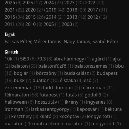
2026
(9)
2025
(17)
2024
(23)
2023
(20)
2022
(20)
2021
(22)
2020
(27)
2019
(42)
2018
(29)
2017
(31)
2016
(34)
2015
(26)
2014
(21)
2013
(12)
2012
(12)
2011
(26)
2010
(8)
2005
(1)
2003
(2)
Tagok
Farkas Péter
,
Mérei Tamás
,
Nagy Tamás
,
Szabó Péter
Címkék
10k
(1)
5i50
(6)
70.3
(8)
ábrahámhegy
(1)
agárd
(1)
ajka
(2)
balaton
(55)
balatonfűzfő
(1)
balatonszemes
(1)
bbu
(16)
boglár
(1)
börzsöny
(1)
budakalász
(2)
budapest
(19)
bükk
(2)
duatlon
(10)
éjszaka
(4)
eső
(7)
extrememan
(18)
fadd-dombori
(2)
félironman
(11)
félmaraton
(58)
futapest
(1)
futás
(5)
gödöllő
(2)
halloween
(6)
hosszútáv
(1)
ikrény
(1)
ingyenes
(8)
ironman
(9)
iszkaszentgyörgy
(1)
kaposvár
(1)
kéktúra
(3)
keszthely
(3)
kilátó
(8)
középtáv
(2)
lengyeltóti
(1)
maraton
(26)
mátra
(4)
minimaraton
(1)
mogyoród
(1)