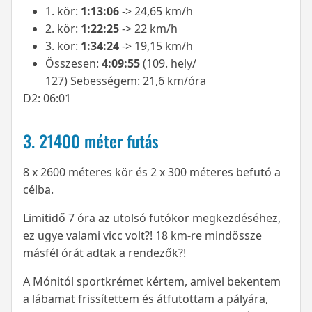
1. kör:
1:13:06
-> 24,65 km/h
2. kör:
1:22:25
-> 22 km/h
3. kör:
1:34:24
-> 19,15 km/h
Összesen:
4:09:55
(109. hely/
127) Sebességem: 21,6 km/óra
D2: 06:01
3. 21400 méter futás
8 x 2600 méteres kör és 2 x 300 méteres befutó a
célba.
Limitidő 7 óra az utolsó futókör megkezdéséhez,
ez ugye valami vicc volt?! 18 km-re mindössze
másfél órát adtak a rendezők?!
A Mónitól sportkrémet kértem, amivel bekentem
a lábamat frissítettem és átfutottam a pályára,