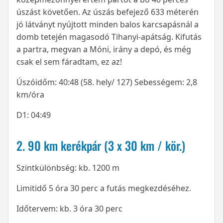
úszást követően. Az úszás befejező 633 méterén
jó látványt nyújtott minden balos karcsapásnál a
domb tetején magasodó Tihanyi-apátság. Kifutás
a partra, megvan a Móni, irány a depó, és még
csak el sem fáradtam, ez az!
Úszóidőm: 40:48 (58. hely/ 127) Sebességem: 2,8
km/óra
D1: 04:49
2. 90 km kerékpár (3 x 30 km / kör.)
Szintkülönbség: kb. 1200 m
Limitidő 5 óra 30 perc a futás megkezdéséhez.
Időtervem: kb. 3 óra 30 perc