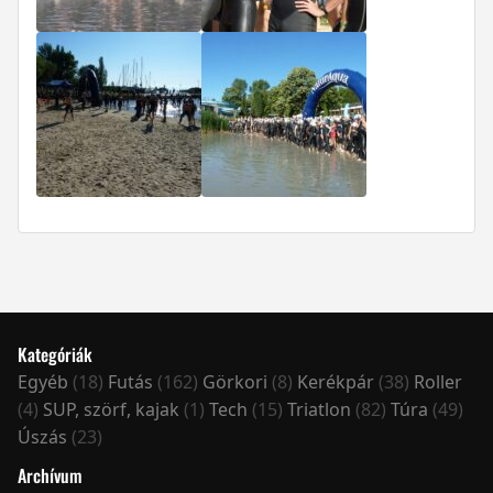
Kategóriák
Egyéb
(18)
Futás
(162)
Görkori
(8)
Kerékpár
(38)
Roller
(4)
SUP, szörf, kajak
(1)
Tech
(15)
Triatlon
(82)
Túra
(49)
Úszás
(23)
Archívum