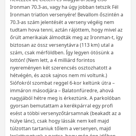
Ironman 70.3-as, vagy ha úgy jobban tetszik Fél
Ironman triatlon versenyére! Bevallom őszintén a
70.3-as szám jelentését a verseny végéig nem
tudtam hova tenni, aztán rájöttem, hogy mivel az
őrült amerikaiak álmodták meg az Ironman-t, így
biztosan az össz versenytávra (113 km) utal a
szám, csak mérföldben. Így legyen ötösünk a
lottón! (Nem lett, a 4 milliárd forintos
nyereményen két szerencsés osztozhatott a
hétvégén, és azok sajnos nem mi voltunk.)
Siófokról szombat reggel 6-kor keltünk útra –
immáron másodjára – Balatonfüredre, ahová
nagyjából hétre meg is érkeztünk. A parkolóban
gyorsan bemutattam a kerékpárral egy profi
esést a többi versenyzőtársamnak (beakadt az a
hülye lánc), csak hogy lássák nem kell majd
túlzottan tartaniuk tőlem a versenyen, majd