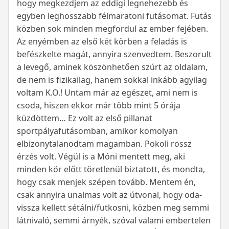
hogy megkezdjem az eddigi legnehezebb és
egyben leghosszabb félmaratoni futásomat. Futás
közben sok minden megfordul az ember fejében.
Az enyémben az első két körben a feladás is
befészkelte magát, annyira szenvedtem. Beszorult
a levegő, aminek köszönhetően szúrt az oldalam,
de nem is fizikailag, hanem sokkal inkább agyilag
voltam K.O.! Untam már az egészet, ami nem is
csoda, hiszen ekkor már több mint 5 órája
küzdöttem… Ez volt az első pillanat
sportpályafutásomban, amikor komolyan
elbizonytalanodtam magamban. Pokoli rossz
érzés volt. Végül is a Móni mentett meg, aki
minden kör előtt töretlenül biztatott, és mondta,
hogy csak menjek szépen tovább. Mentem én,
csak annyira unalmas volt az útvonal, hogy oda-
vissza kellett sétálni/futkosni, közben meg semmi
látnivaló, semmi árnyék, szóval valami embertelen