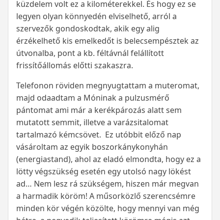
küzdelem volt ez a kilométerekkel. És hogy ez se
legyen olyan könnyedén elviselhető, arról a
szervezők gondoskodtak, akik egy alig
érzékelhető kis emelkedőt is belecsempésztek az
útvonalba, pont a kb. féltávnál felállított
frissítőállomás előtti szakaszra.
Telefonon röviden megnyugtattam a muteromat,
majd odaadtam a Móninak a pulzusmérő
pántomat ami már a kerékpározás alatt sem
mutatott semmit, illetve a varázsitalomat
tartalmazó kémcsövet. Ez utóbbit előző nap
vásároltam az egyik boszorkánykonyhán
(energiastand), ahol az eladó elmondta, hogy ez a
lötty végszükség esetén egy utolsó nagy lökést
ad… Nem lesz rá szükségem, hiszen már megvan
a harmadik köröm! A műsorközlő szerencsémre
minden kör végén közölte, hogy mennyi van még