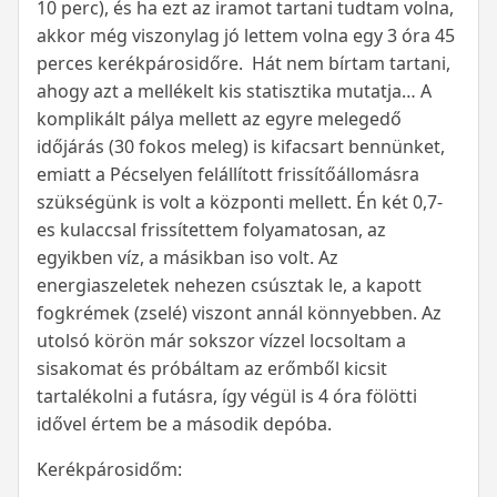
10 perc), és ha ezt az iramot tartani tudtam volna,
akkor még viszonylag jó lettem volna egy 3 óra 45
perces kerékpárosidőre. Hát nem bírtam tartani,
ahogy azt a mellékelt kis statisztika mutatja… A
komplikált pálya mellett az egyre melegedő
időjárás (30 fokos meleg) is kifacsart bennünket,
emiatt a Pécselyen felállított frissítőállomásra
szükségünk is volt a központi mellett. Én két 0,7-
es kulaccsal frissítettem folyamatosan, az
egyikben víz, a másikban iso volt. Az
energiaszeletek nehezen csúsztak le, a kapott
fogkrémek (zselé) viszont annál könnyebben. Az
utolsó körön már sokszor vízzel locsoltam a
sisakomat és próbáltam az erőmből kicsit
tartalékolni a futásra, így végül is 4 óra fölötti
idővel értem be a második depóba.
Kerékpárosidőm: