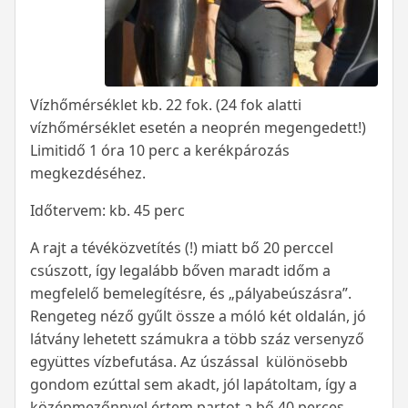
Vízhőmérséklet kb. 22 fok. (24 fok alatti
vízhőmérséklet esetén a neoprén megengedett!)
Limitidő 1 óra 10 perc a kerékpározás
megkezdéséhez.
Időtervem: kb. 45 perc
A rajt a tévéközvetítés (!) miatt bő 20 perccel
csúszott, így legalább bőven maradt időm a
megfelelő bemelegítésre, és „pályabeúszásra”.
Rengeteg néző gyűlt össze a móló két oldalán, jó
látvány lehetett számukra a több száz versenyző
együttes vízbefutása. Az úszással különösebb
gondom ezúttal sem akadt, jól lapátoltam, így a
középmezőnnyel értem partot a bő 40 perces