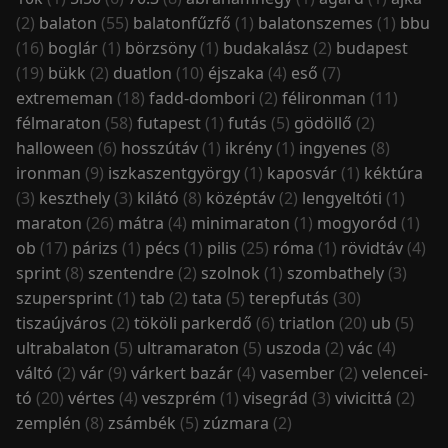
(2)
balaton
(55)
balatonfűzfő
(1)
balatonszemes
(1)
bbu
(16)
boglár
(1)
börzsöny
(1)
budakalász
(2)
budapest
(19)
bükk
(2)
duatlon
(10)
éjszaka
(4)
eső
(7)
extrememan
(18)
fadd-dombori
(2)
félironman
(11)
félmaraton
(58)
futapest
(1)
futás
(5)
gödöllő
(2)
halloween
(6)
hosszútáv
(1)
ikrény
(1)
ingyenes
(8)
ironman
(9)
iszkaszentgyörgy
(1)
kaposvár
(1)
kéktúra
(3)
keszthely
(3)
kilátó
(8)
középtáv
(2)
lengyeltóti
(1)
maraton
(26)
mátra
(4)
minimaraton
(1)
mogyoród
(1)
ob
(17)
párizs
(1)
pécs
(1)
pilis
(25)
róma
(1)
rövidtáv
(4)
sprint
(8)
szentendre
(2)
szolnok
(1)
szombathely
(3)
szupersprint
(1)
tab
(2)
tata
(5)
terepfutás
(30)
tiszaújváros
(2)
tököli parkerdő
(6)
triatlon
(20)
ub
(5)
ultrabalaton
(5)
ultramaraton
(5)
uszoda
(2)
vác
(4)
váltó
(2)
vár
(9)
várkert bazár
(4)
vasember
(2)
velencei-
tó
(20)
vértes
(4)
veszprém
(1)
visegrád
(3)
vivicittá
(2)
zemplén
(8)
zsámbék
(5)
zúzmara
(2)