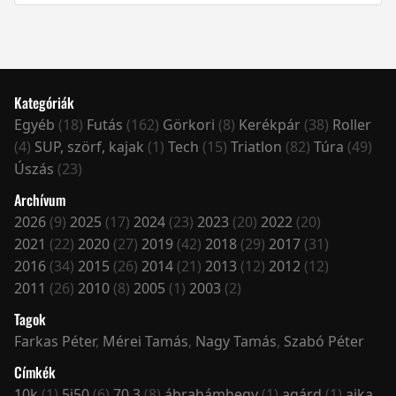
Kategóriák
Egyéb
(18)
Futás
(162)
Görkori
(8)
Kerékpár
(38)
Roller
(4)
SUP, szörf, kajak
(1)
Tech
(15)
Triatlon
(82)
Túra
(49)
Úszás
(23)
Archívum
2026
(9)
2025
(17)
2024
(23)
2023
(20)
2022
(20)
2021
(22)
2020
(27)
2019
(42)
2018
(29)
2017
(31)
2016
(34)
2015
(26)
2014
(21)
2013
(12)
2012
(12)
2011
(26)
2010
(8)
2005
(1)
2003
(2)
Tagok
Farkas Péter
,
Mérei Tamás
,
Nagy Tamás
,
Szabó Péter
Címkék
10k
(1)
5i50
(6)
70.3
(8)
ábrahámhegy
(1)
agárd
(1)
ajka