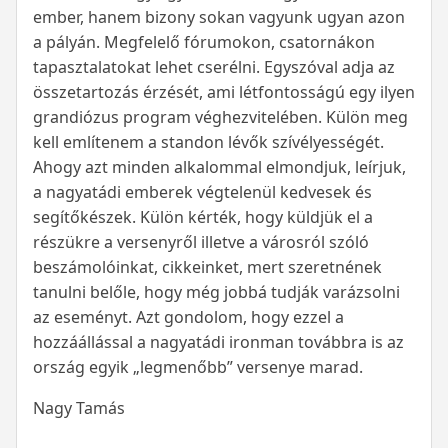
ember, hanem bizony sokan vagyunk ugyan azon
a pályán. Megfelelő fórumokon, csatornákon
tapasztalatokat lehet cserélni. Egyszóval adja az
összetartozás érzését, ami létfontosságú egy ilyen
grandiózus program véghezvitelében. Külön meg
kell említenem a standon lévők szívélyességét.
Ahogy azt minden alkalommal elmondjuk, leírjuk,
a nagyatádi emberek végtelenül kedvesek és
segítőkészek. Külön kérték, hogy küldjük el a
részükre a versenyről illetve a városról szóló
beszámolóinkat, cikkeinket, mert szeretnének
tanulni belőle, hogy még jobbá tudják varázsolni
az eseményt. Azt gondolom, hogy ezzel a
hozzáállással a nagyatádi ironman továbbra is az
ország egyik „legmenőbb” versenye marad.
Nagy Tamás