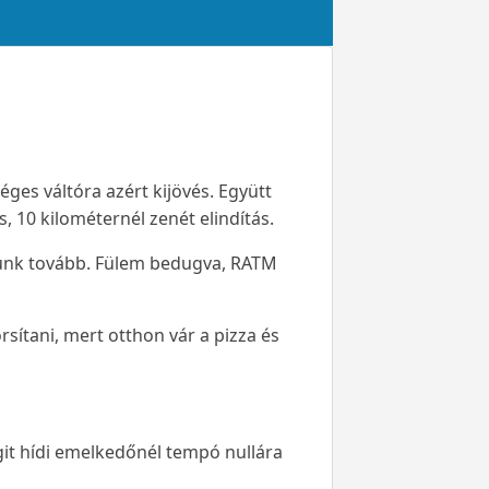
ges váltóra azért kijövés. Együtt
, 10 kilométernél zenét elindítás.
futunk tovább. Fülem bedugva, RATM
sítani, mert otthon vár a pizza és
it hídi emelkedőnél tempó nullára