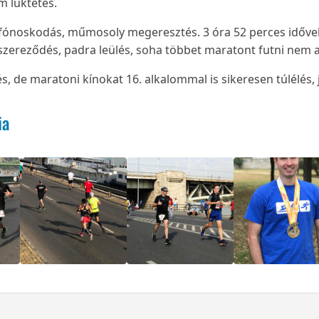
m lüktetés.
jfónoskodás, műmosoly megeresztés. 3 óra 52 perces idővel c
szereződés, padra leülés, soha többet maratont futni nem 
 de maratoni kínokat 16. alkalommal is sikeresen túlélés, jö
ia