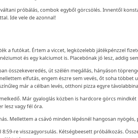
 váltani próbálás, combok egyből görcsölés. Innentől kons
ttal. Ide vele de azonnal!
ék a futókat. Értem a viccet, legközelebb játékpénzzel fize
ziumot és egy kalciumot is. Placebónak jó lesz, addig sem 
an összekeveredés, út szélén megállás, hányáson töprengés
mellettem elfutás, engem észre sem vevés, őt soha többet u
zínűleg már a célban levés, otthoni pizza egyre távolabbin
emelkedő. Már gyaloglás közben is hardcore görcs mindkét
r lesz vagy fél óra.
ás. Mellettem a csávó minden lépésnél hangosan nyögés, p
ől 8:59-re visszagyorsulás. Kétségbeesett próbálkozás. Ö