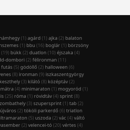
ahámhegy
(1)
agárd
(1)
ajka
(2)
balaton
onszemes
(1)
bbu
(16)
boglár
(1)
börzsöny
(19)
bükk
(2)
duatlon
(10)
éjszaka
(4)
dd-dombori
(2)
félironman
(11)
)
futás
(5)
gödöllő
(2)
halloween
(6)
yenes
(8)
ironman
(9)
iszkaszentgyörgy
keszthely
(3)
kilátó
(8)
középtáv
(2)
)
mátra
(4)
minimaraton
(1)
mogyoród
(1)
lis
(25)
róma
(1)
rövidtáv
(4)
sprint
(8)
zombathely
(3)
szupersprint
(1)
tab
(2)
aújváros
(2)
tököli parkerdő
(6)
triatlon
ultramaraton
(5)
uszoda
(2)
vác
(4)
váltó
vasember
(2)
velencei-tó
(20)
vértes
(4)