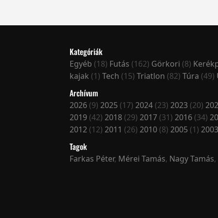
Kategóriák
Egyéb
(18)
Futás
(162)
Görkori
(8)
Kerék
kajak
(1)
Tech
(15)
Triatlon
(82)
Túra
(49)
Archívum
2026
(9)
2025
(17)
2024
(23)
2023
(20)
20
2019
(42)
2018
(29)
2017
(31)
2016
(34)
2
2012
(12)
2011
(26)
2010
(8)
2005
(1)
200
Tagok
Farkas Péter
,
Mérei Tamás
,
Nagy Tamás
,