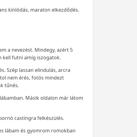
tans kínlódás, maraton elkezdődés.
tem a nevezést. Mindegy, azért 5
kell futni amíg iszogatok.
. Szép lassan elindulás, arcra
tol nem érés, fotós mindezt
ak tűnés.
 lábamban. Másik oldalon már látom
ornó castingra felkészülés.
sszes lábam és gyomrom romokban