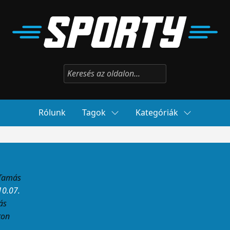
Rólunk
Tagok
Kategóriák
 Tamás
10.07.
ás
ton