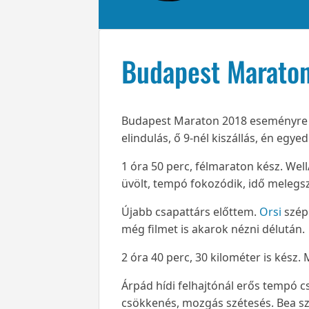
Budapest Maraton
Budapest Maraton 2018 eseményre kim
elindulás, ő 9-nél kiszállás, én egy
1 óra 50 perc, félmaraton kész. Wel
üvölt, tempó fokozódik, idő melegsz
Újabb csapattárs előttem.
Orsi
szép 
még filmet is akarok nézni délután.
2 óra 40 perc, 30 kilométer is kész
Árpád hídi felhajtónál erős tempó 
csökkenés, mozgás szétesés. Bea sz