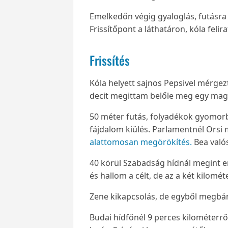
Emelkedőn végig gyaloglás, futásra
Frissítőpont a láthatáron, kóla felira
Frissítés
Kóla helyett sajnos Pepsivel mérgezt
decit megittam belőle meg egy magné
50 méter futás, folyadékok gyomorb
fájdalom kiülés. Parlamentnél Orsi 
alattomosan megörökítés.
Bea valós
40 körül Szabadság hídnál megint 
és hallom a célt, de az a két kilométe
Zene kikapcsolás, de egyből megbán
Budai hídfőnél 9 perces kilométerr