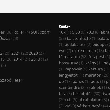
Címkék
pár
(38)
Roller
(4)
SUP, szörf,
10k
(1)
5i50
(6)
70.3
(8)
ábr
Úszás
(23)
(55)
balatonfűzfő
(1)
balat
(1)
budakalász
(2)
budapest
eső
(7)
extrememan
(18)
fa
22
(20)
2021
(22)
2020
(27)
félmaraton
(58)
futapest
(1
015
(26)
2014
(21)
2013
(12)
hosszútáv
(1)
ikrény
(1)
ing
3
(2)
(1)
kaposvár
(1)
kéktúra
(3)
lengyeltóti
(1)
maraton
(26
Szabó Péter
ob
(17)
párizs
(1)
pécs
(1)
pi
szentendre
(2)
szolnok
(1)
s
tata
(5)
terepfutás
(30)
tisz
(20)
ub
(5)
ultrabalaton
(5)
(2)
vár
(9)
várkert bazár
(4)