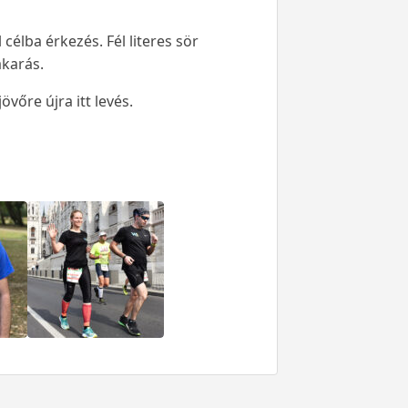
élba érkezés. Fél literes sör
akarás.
vőre újra itt levés.