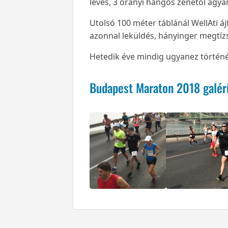
levés, 3 órányi hangos zenétől agya
Utolsó 100 méter táblánál WellAti á
azonnal leküldés, hányinger megtíz
Hetedik éve mindig ugyanez történés,
Budapest Maraton 2018 galér