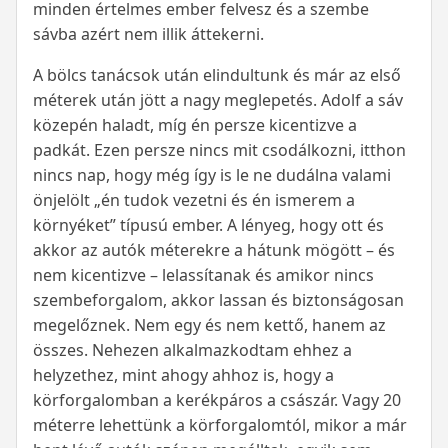
minden értelmes ember felvesz és a szembe
sávba azért nem illik áttekerni.
A bölcs tanácsok után elindultunk és már az első
méterek után jött a nagy meglepetés. Adolf a sáv
közepén haladt, míg én persze kicentizve a
padkát. Ezen persze nincs mit csodálkozni, itthon
nincs nap, hogy még így is le ne dudálna valami
önjelölt „én tudok vezetni és én ismerem a
környéket” típusú ember. A lényeg, hogy ott és
akkor az autók méterekre a hátunk mögött – és
nem kicentizve – lelassítanak és amikor nincs
szembeforgalom, akkor lassan és biztonságosan
megelőznek. Nem egy és nem kettő, hanem az
összes. Nehezen alkalmazkodtam ehhez a
helyzethez, mint ahogy ahhoz is, hogy a
körforgalomban a kerékpáros a császár. Vagy 20
méterre lehettünk a körforgalomtól, mikor a már