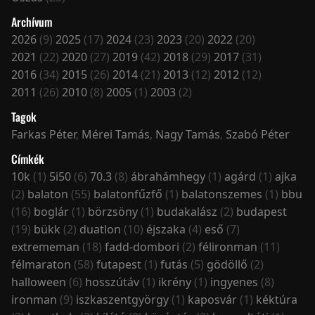
Archívum
2026
(9)
2025
(17)
2024
(23)
2023
(20)
2022
(20)
2021
(22)
2020
(27)
2019
(42)
2018
(29)
2017
(31)
2016
(34)
2015
(26)
2014
(21)
2013
(12)
2012
(12)
2011
(26)
2010
(8)
2005
(1)
2003
(2)
Tagok
Farkas Péter
,
Mérei Tamás
,
Nagy Tamás
,
Szabó Péter
Címkék
10k
(1)
5i50
(6)
70.3
(8)
ábrahámhegy
(1)
agárd
(1)
ajka
(2)
balaton
(55)
balatonfűzfő
(1)
balatonszemes
(1)
bbu
(16)
boglár
(1)
börzsöny
(1)
budakalász
(2)
budapest
(19)
bükk
(2)
duatlon
(10)
éjszaka
(4)
eső
(7)
extrememan
(18)
fadd-dombori
(2)
félironman
(11)
félmaraton
(58)
futapest
(1)
futás
(5)
gödöllő
(2)
halloween
(6)
hosszútáv
(1)
ikrény
(1)
ingyenes
(8)
ironman
(9)
iszkaszentgyörgy
(1)
kaposvár
(1)
kéktúra