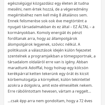
egészségügyi közgazdász egy életen át tudna
mesélni, nem értek hozzá, de a végeredmény
megértéséhez nem kell még 8 általános sem.
Ennek felismerése sok-sok éve megtörtént a
nyugati társadalmakban és ez által – EZ ÁLTAL – a
kormányokban. Komoly energiát és pénzt
fordítanak arra, hogy az állampolgárok
álompolgárok legyenek, szóvicc nélkül. A
politikusok a választások idején külön fejezetet
szentelnek a programjaikban a tömegsportnak, a
társadalom oldaláról erre van is igény. Abban
maradtunk Adolffal, hogy holnap egy kölcsön
kerékpárral ketten tekerünk egy órát és kicsit
körbemutogatja a környéket, külön tekintettel
azokra a dolgokra, amit este elmeséltek nekem.
Erre rábólintottam hevesen, vártam a reggelt…
…csak épp arra nem gondoltam, hogy a 72 éves