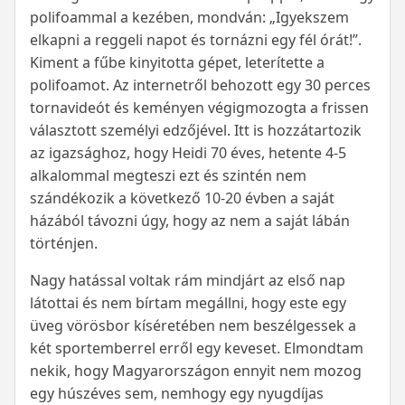
polifoammal a kezében, mondván: „Igyekszem
elkapni a reggeli napot és tornázni egy fél órát!”.
Kiment a fűbe kinyitotta gépet, leterítette a
polifoamot. Az internetről behozott egy 30 perces
tornavideót és keményen végigmozogta a frissen
választott személyi edzőjével. Itt is hozzátartozik
az igazsághoz, hogy Heidi 70 éves, hetente 4-5
alkalommal megteszi ezt és szintén nem
szándékozik a következő 10-20 évben a saját
házából távozni úgy, hogy az nem a saját lábán
történjen.
Nagy hatással voltak rám mindjárt az első nap
látottai és nem bírtam megállni, hogy este egy
üveg vörösbor kíséretében nem beszélgessek a
két sportemberrel erről egy keveset. Elmondtam
nekik, hogy Magyarországon ennyit nem mozog
egy húszéves sem, nemhogy egy nyugdíjas