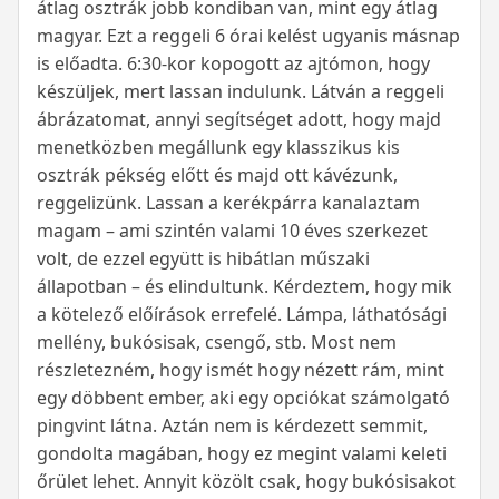
átlag osztrák jobb kondiban van, mint egy átlag
magyar. Ezt a reggeli 6 órai kelést ugyanis másnap
is előadta. 6:30-kor kopogott az ajtómon, hogy
készüljek, mert lassan indulunk. Látván a reggeli
ábrázatomat, annyi segítséget adott, hogy majd
menetközben megállunk egy klasszikus kis
osztrák pékség előtt és majd ott kávézunk,
reggelizünk. Lassan a kerékpárra kanalaztam
magam – ami szintén valami 10 éves szerkezet
volt, de ezzel együtt is hibátlan műszaki
állapotban – és elindultunk. Kérdeztem, hogy mik
a kötelező előírások errefelé. Lámpa, láthatósági
mellény, bukósisak, csengő, stb. Most nem
részletezném, hogy ismét hogy nézett rám, mint
egy döbbent ember, aki egy opciókat számolgató
pingvint látna. Aztán nem is kérdezett semmit,
gondolta magában, hogy ez megint valami keleti
őrület lehet. Annyit közölt csak, hogy bukósisakot