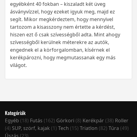
egyébként 40 fokban – kiszaladt két üveg
ásványvízzel, hogy ezeket igyuk meg, majd ez
segít. Mikor megkérdeztem, hogy mennyivel
tartozom a kisasszony nem értette a kérdést,
hiszen ezt ő csak szívességből adta. Mint ahogy
szívességből kerülnek méterekre az autók,
engednek el a körforgalomban, kísérnek el
kerékpározni, hogy megmutassanak egy más
világot.
Kategóriák
Egyéb
(18)
Futás
(162)
Görkori
(8)
Kerékpár
(38)
Roller
(4)
SUP, szörf, kajak
(1)
Tech
(15)
Triatlon
(82)
Túra
(49)
Úszás
(23)