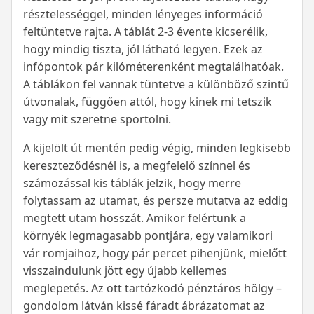
résztelességgel, minden lényeges információ
feltüntetve rajta. A táblát 2-3 évente kicserélik,
hogy mindig tiszta, jól látható legyen. Ezek az
infópontok pár kilóméterenként megtalálhatóak.
A táblákon fel vannak tüntetve a különböző szintű
útvonalak, függően attól, hogy kinek mi tetszik
vagy mit szeretne sportolni.
A kijelölt út mentén pedig végig, minden legkisebb
kereszteződésnél is, a megfelelő színnel és
számozással kis táblák jelzik, hogy merre
folytassam az utamat, és persze mutatva az eddig
megtett utam hosszát. Amikor felértünk a
környék legmagasabb pontjára, egy valamikori
vár romjaihoz, hogy pár percet pihenjünk, mielőtt
visszaindulunk jött egy újabb kellemes
meglepetés. Az ott tartózkodó pénztáros hölgy –
gondolom látván kissé fáradt ábrázatomat az