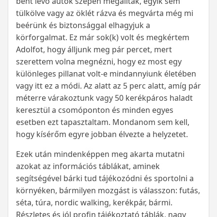
bent lévő autók szépen megálltak, egyik sem
tülkölve vagy az öklét rázva és megvárta még mi
beérünk és biztonsággal elhagyjuk a
körforgalmat. Ez már sok(k) volt és megkértem
Adolfot, hogy álljunk meg pár percet, mert
szerettem volna megnézni, hogy ez most egy
különleges pillanat volt-e mindannyiunk életében
vagy itt ez a módi. Az alatt az 5 perc alatt, amíg pár
méterre várakoztunk vagy 50 kerékpáros haladt
keresztül a csomóponton és minden egyes
esetben ezt tapasztaltam. Mondanom sem kell,
hogy kísérőm egyre jobban élvezte a helyzetet.
Ezek után mindenképpen meg akarta mutatni
azokat az információs táblákat, aminek
segítségével bárki tud tájékozódni és sportolni a
környéken, bármilyen mozgást is válasszon: futás,
séta, túra, nordic walking, kerékpár, bármi.
Részletes és jól profin tájékoztató táblák, nagy