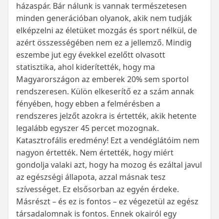
házaspár. Bár nálunk is vannak természetesen
minden generációban olyanok, akik nem tudják
elképzelni az életüket mozgás és sport nélkül, de
azért összességében nem ez a jellemző. Mindig
eszembe jut egy évekkel ezelőtt olvasott
statisztika, ahol kiderítették, hogy ma
Magyarországon az emberek 20% sem sportol
rendszeresen. Külön elkeserítő ez a szám annak
fényében, hogy ebben a felmérésben a
rendszeres jelzőt azokra is értették, akik hetente
legalább egyszer 45 percet mozognak.
Katasztrofális eredmény! Ezt a vendéglátóim nem
nagyon értették. Nem értették, hogy miért
gondolja valaki azt, hogy ha mozog és ezáltal javul
az egészségi állapota, azzal másnak tesz
szívességet. Ez elsősorban az egyén érdeke.
Másrészt – és ez is fontos – ez végezetül az egész
társadalomnak is fontos. Ennek okairól egy