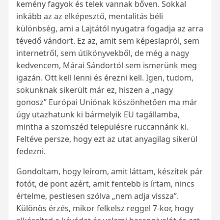
kemény fagyok és telek vannak bőven. Sokkal
inkább az az elképesztő, mentalitás béli
különbség, ami a Lajtától nyugatra fogadja az arra
tévedő vándort. Ez az, amit sem képeslapról, sem
internetről, sem útikönyvekből, de még a nagy
kedvencem, Márai Sándortól sem ismerünk meg
igazán. Ott kell lenni és érezni kell. Igen, tudom,
sokunknak sikerült már ez, hiszen a „nagy
gonosz” Európai Uniónak köszönhetően ma már
úgy utazhatunk ki bármelyik EU tagállamba,
mintha a szomszéd településre ruccannánk ki.
Feltéve persze, hogy ezt az utat anyagilag sikerül
fedezni.
Gondoltam, hogy leírom, amit láttam, készítek pár
fotót, de pont azért, amit fentebb is írtam, nincs
értelme, pestiesen szólva „nem adja vissza”.
Különös érzés, mikor felkelsz reggel 7-kor, hogy