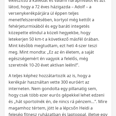
elkészítsd a kávédat és valami harapnivalót és azt
látod, hogy a 72 éves házigazda – Adolf – a
versenykerékpárjára ül éppen teljes
menetfelszerelésében, kortyol még kettőt a
fehérjeturmixából és egy baráti integetés
közepette elindul a közeli hegyekbe, hogy
letekerjen 50 km-t a következő másfél órában.
Mint később megtudtam, ezt heti 4-szer teszi
meg. Mint mondta: „Ez az én életem, a saját
egészségemért én vagyok a felelős, még
szeretnék 10-20 évet aktívan leélni!”.
A teljes képhez hozzátartozik az is, hogy a
kerékpár használtan vette 300 euróért az
interneten. Nem gondolta egy pillanatig sem,
hogy csak több ezer eurós gépekkel lehet edzeni
és „hát sportolnék én, de nincs rá pénzem…”. Mire
magamhoz tértem, jött le a lépcsőn Heidi a
feleség fitnesz ruházatban és laptoppal, illetve egy